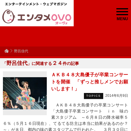
MENU
野呂佳代
野呂佳代
２４
「
」に関連する
件の記事
ＡＫＢ４８大島優子が卒業コンサー
トを開催 「ずっと推しメンでお願
いします！」
2014年6月9日
TOPICS
ＡＫＢ４８大島優子の卒業コンサート
「大島優子卒業コンサート ｉｎ 味の
素スタジアム ～６月８日の降水確率５
６％（５月１６日現在）、てるてる坊主は本当に効果があるのか？
～」が８日、都内の味の素スタジアムで行われた。 ３月３０日に