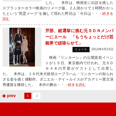
した。 本作は、映画史に伝説を残した
スプラッターホラー映画のリメーク版。２人掛かりで１時間かかっ
たという“死霊メーク”を施して現れた野呂は「今日は・・・
続きを
読む
芹那、総選挙に挑む元ＳＤＮメンバ
ーにエール 「もうちょっとだけ芸
能界で頑張らせて」
2013年4月15日
ニュース
映画『リンカーン』の公開直前イベン
トが１５日、東京都内で行われ、元ＳＤ
Ｎ４８の芹那がゲストとして出席し
た。 本作は、１６代米大統領エーブラハム・リンカーンの知られ
ざる姿を描く感動作。ダニエル・デイ＝ルイスがアカデミー賞主演
男優賞を獲得した。 本作の舞台・・・
続きを読む
prev
1
2