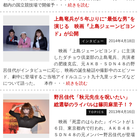
都内の国立競技場で開催予・・・
続きを読む
上島竜兵が５年ぶりに“最低な男”を
演じる 映画『上島ジェーンビヨン
ド』が公開
2014年4月18日
インタビュー
映画『上島ジェーンビヨンド』に主演
したダチョウ倶楽部の上島竜兵、共演者
の肥後克広、元ＡＫＢ・ＳＤＮ４８の野
呂佳代がインタビューに応じ、映画の誕生秘話や撮影中のエピソー
ド、劇中に登場するご当地アイドルユニット九十九里ッターズなど
について語った。 本作・・・
続きを読む
野呂佳代「秋元先生を呪いたい」
総選挙のライバルは篠田麻里子！？
2013年4月16日
TOPICS
映画『死霊のはらわた』イベントが１
６日、東京都内で行われ、ＡＫＢ４８・
ＳＤＮ４８の元メンバー野呂佳代が登場