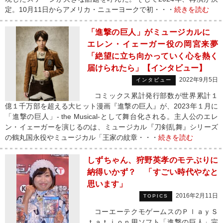
定。10月11日からアメリカ・ニューヨークで初・・・
続きを読む
「進撃の巨人」がミュージカルに
エレン・イェーガー役の岡宮来夢
「絶望に立ち向かっていく心を熱く
届けられたら」【インタビュー】
2022年9月5日
インタビュー
コミックス累計発行部数が世界累計１
億１千万部を超える大ヒット漫画『進撃の巨人』が、2023年１月に
「進撃の巨人」- the Musical-として舞台化される。主人公のエレ
ン・イェーガーを演じるのは、ミュージカル『刀剣乱舞』シリーズ
の鶴丸国永役やミュージカル「王家の紋章・・・
続きを読む
しずちゃん、狩野英孝のモテぶりに
納得いかず？ 「すごい時代やなと
思います」
2016年2月11日
TOPICS
コーエーテクモゲームスのＰｌａｙＳ
ｔａｔｉｏｎ用ソフト「進撃の巨人」完