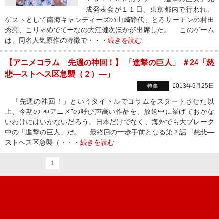
成発表会が１１日、東京都内で行われ、
ゲストとして南海キャンディーズの山崎静代、とろサーモンの村田
秀亮、こりゃめでてーなの大江健次ほかが出席した。 このゲーム
は、同名人気原作の特徴で・・・
続きを読む
【アニメコラム 先週の神回！】 「進撃の巨人」 ＃24「慈
悲―ストヘス区急襲（２）―」
2013年9月25日
特集
「先週の神回！」というタイトルでコラムをスタートさせた以
上、今期の“神アニメ”の呼び声高い作品を、放送中に挙げておかな
いわけにはいかないだろう。日本だけでなく、海外でも大ブレーク
中の「進撃の巨人」だ。 最終回の一歩手前となる第２話「慈悲―
ストヘス区急襲（・・・
続きを読む
1