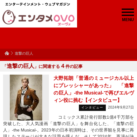
MENU
進撃の巨人
進撃の巨人
４
「
」に関連する
件の記事
大野拓朗「普通のミュージカル以上
にプレッシャーがあった」 「進撃
の巨人」-the Musical-で再びエルヴ
ィン役に挑む【インタビュー】
2024年9月27日
インタビュー
コミックス累計発行部数1億4千万部を
突破した、大人気漫画「進撃の巨人」を舞台化した、「進撃の巨
人」-the Musical-。2023年の日本初演時は、その世界観を見事に再
現したステージが大きな話題を呼んだ。そして2024年、再演が決