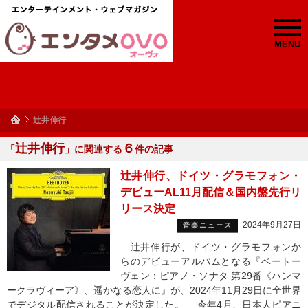
MENU
辻井伸行
辻井伸行
６
「
」に関連する
件の記事
辻井伸行、ドイツ・グラモフォン・
デビューAL11月配信＆国内盤先行リ
リース決定
2024年9月27日
音楽ニュース
辻井伸行が、ドイツ・グラモフォンか
らのデビューアルバムとなる『ベートー
ヴェン：ピアノ・ソナタ 第29番《ハンマ
ークラヴィーア》、遥かなる恋人に』が、2024年11月29日に全世界
でデジタル配信されることが決定した。 今年4月、日本人ピアニ