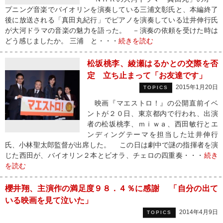
プニング音楽でバイオリンを演奏している三浦文彰氏と、本編終了
後に放送される「真田丸紀行」でピアノを演奏している辻井伸行氏
が大河ドラマの音楽の魅力を語った。 －演奏の依頼を受けた時は
どう感じましたか。 三浦 と・・・
続きを読む
松坂桃李、綾瀬はるかとの交際を否
定 立ち止まって「お友達です」
2015年1月20日
TOPICS
映画『マエストロ！』の公開直前イベ
ントが２０日、東京都内で行われ、出演
者の松坂桃李、ｍｉｗａ、西田敏行とエ
ンディングテーマを担当した辻井伸行
氏、小林聖太郎監督が出席した。 この日は劇中で謎の指揮者を演
じた西田が、バイオリン２本とビオラ、チェロの四重奏・・・
続き
を読む
櫻井翔、主演作の満足度９８．４％に感謝 「自分の出て
いる映画を見て泣いた」
2014年4月9日
TOPICS