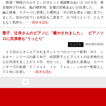
映画『神様のカルテ２』の大ヒット感謝舞台あいさつが９日、東
京都内で行われ、嵐の櫻井翔、女優の宮崎あおいが出席した。 本
編上映後、ステージに登壇した櫻井は「今の回を僕も一緒に見てい
ました。自分の出ている作品を二度見て、かつ泣くという、とんで
もなく気持ち・・・
続きを読む
聖子、辻井さんのピアノに「癒やされました」 ピアノソ
ロに共演者も“うっとり”
2012年5月9日
ニュース
１５日からオンエアされるサントリーのコーヒー飲料「ボス シ
ルキー」シリーズの新ＣＭで、松田聖子とピアニストの辻井伸行さ
んが共演することが１０日、分かった。 選ばれた楽曲は、カーペ
ンターズの名曲「Ｃｌｏｓｅ ｔｏ Ｙｏｕ」。シルキー歌姫とし
てＣＭに出演し・・・
続きを読む
1