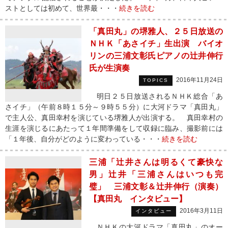
ストとしては初めて、世界最・・・
続きを読む
「真田丸」の堺雅人、２５日放送の
ＮＨＫ「あさイチ」生出演 バイオ
リンの三浦文彰氏ピアノの辻井伸行
氏が生演奏
2016年11月24日
TOPICS
明日２５日放送されるＮＨＫ総合「あ
さイチ」（午前８時１５分～９時５５分）に大河ドラマ「真田丸」
で主人公、真田幸村を演じている堺雅人が出演する。 真田幸村の
生涯を演じるにあたって１年間準備をして収録に臨み、撮影前には
「１年後、自分がどのように変わっている・・・
続きを読む
三浦「辻井さんは明るくて豪快な
男」辻井「三浦さんはいつも完
璧」 三浦文彰＆辻井伸行（演奏）
【真田丸 インタビュー】
2016年3月11日
インタビュー
ＮＨＫの大河ドラマ「真田丸」のオー