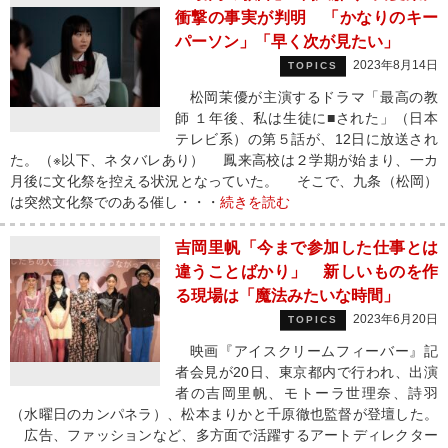
衝撃の事実が判明 「かなりのキー
パーソン」「早く次が見たい」
2023年8月14日
TOPICS
松岡茉優が主演するドラマ「最高の教
師 １年後、私は生徒に■された」（日本
テレビ系）の第５話が、12日に放送され
た。（※以下、ネタバレあり） 鳳来高校は２学期が始まり、一カ
月後に文化祭を控える状況となっていた。 そこで、九条（松岡）
は突然文化祭でのある催し・・・
続きを読む
吉岡里帆「今まで参加した仕事とは
違うことばかり」 新しいものを作
る現場は「魔法みたいな時間」
2023年6月20日
TOPICS
映画『アイスクリームフィーバー』記
者会見が20日、東京都内で行われ、出演
者の吉岡里帆、モトーラ世理奈、詩羽
（水曜日のカンパネラ）、松本まりかと千原徹也監督が登壇した。
広告、ファッションなど、多方面で活躍するアートディレクター