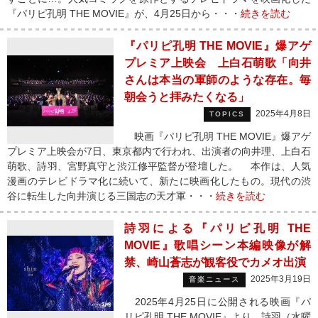
『パリピ孔明 THE MOVIE』が、4月25日から・・・
続きを読む
『パリピ孔明 THE MOVIE』爆アゲ
プレミア上映会 上白石萌歌「向井
さんは本当の軍師のような存在。毎
朝会うと拝みたくなる」
2025年4月8日
TOPICS
映画『パリピ孔明 THE MOVIE』爆アゲ
プレミア上映会が7日、東京都内で行われ、出演者の向井理、上白石
萌歌、詩羽、宮野真守と渋江修平監督が登壇した。 本作は、人気
漫画のテレビドラマ化に続いて、新たに映画化したもの。現代の渋
谷に転生した向井演じる三国志の天才軍・・・
続きを読む
詩羽による『パリピ孔明 THE
MOVIE』歌唱シーン本編映像が解
禁、崎山蒼志が観客役でカメオ出演
2025年3月19日
音楽ニュース
2025年4月25日に公開される映画『パ
リピ孔明 THE MOVIE』より、詩羽（水曜