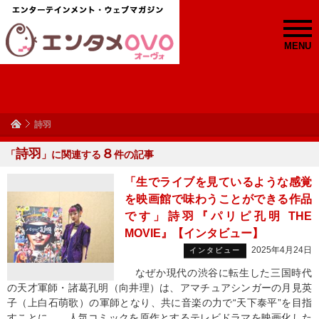
MENU
詩羽
詩羽
８
「
」に関連する
件の記事
「生でライブを見ているような感覚
を映画館で味わうことができる作品
です」詩羽『パリピ孔明 THE
MOVIE』【インタビュー】
2025年4月24日
インタビュー
なぜか現代の渋谷に転生した三国時代
の天才軍師・諸葛孔明（向井理）は、アマチュアシンガーの月見英
子（上白石萌歌）の軍師となり、共に音楽の力で“天下泰平”を目指
すことに…。人気コミックを原作とするテレビドラマを映画化した