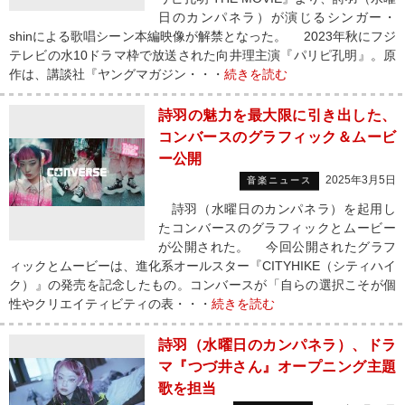
日のカンパネラ）が演じるシンガー・
shinによる歌唱シーン本編映像が解禁となった。 2023年秋にフジ
テレビの水10ドラマ枠で放送された向井理主演『パリピ孔明』。原
作は、講談社『ヤングマガジン・・・
続きを読む
詩羽の魅力を最大限に引き出した、
コンバースのグラフィック＆ムービ
ー公開
2025年3月5日
音楽ニュース
詩羽（水曜日のカンパネラ）を起用し
たコンバースのグラフィックとムービー
が公開された。 今回公開されたグラフ
ィックとムービーは、進化系オールスター『CITYHIKE（シティハイ
ク）』の発売を記念したもの。コンバースが「自らの選択こそが個
性やクリエイティビティの表・・・
続きを読む
詩羽（水曜日のカンパネラ）、ドラ
マ『つづ井さん』オープニング主題
歌を担当