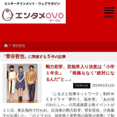
MENU
菅谷哲也
菅谷哲也
５
「
」に関連する
件の記事
剛力彩芽、芸能界入り決意は「小学
１年生」 「根拠もなく“絶対にな
るんだ”と…」
2016年2月11日
TOPICS
「ふるさと知事ネットワーク」制作Ｗ
ＥＢドラマ「夢叶う、福井県」「あの頃
のわたしへ」の完成披露上映イベントが
１１日、東京都内で行われ、出演者の剛力彩芽、菅谷哲也、小島藤
子が出席した。このドラマは、福井県と長野県の両県が連携して制