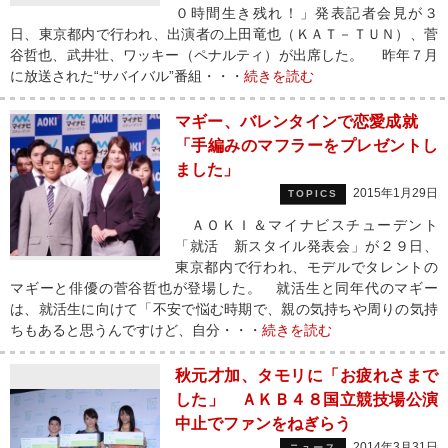
０時間生き残れ！」発表記者会見が３
日、東京都内で行われ、出演者の上田竜也（ＫＡＴ－ＴＵＮ）、菅
谷哲也、武井壮、ワッキー（ペナルティ）が出席した。 昨年７月
に放送された“サバイバル”番組・・・
続きを読む
マギー、バレンタインで恋愛成就
「手編みのマフラーをプレゼントし
ました」
2015年1月29日
TOPICS
ＡＯＫＩ＆マイナビスチューデント
「就活 新スタイル発表会」が２９日、
東京都内で行われ、モデルでタレントの
マギーと俳優の菅谷哲也が登場した。 就活生と同年代のマギー
は、就活生に向けて「不安で悩む時期で、親の気持ちや周りの気持
ちもあると思うんですけど、自分・・・
続きを読む
秋元才加、タモリに「お疲れさまで
した」 ＡＫＢ４８国立競技場公演
中止でファンをねぎらう
2014年3月31日
ニュース