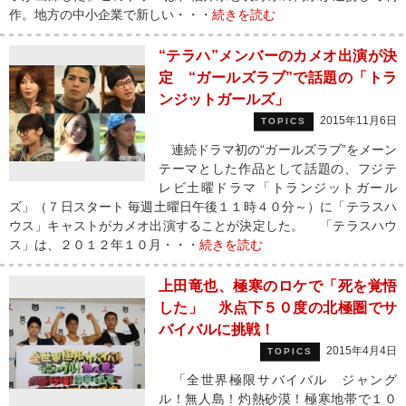
作。地方の中小企業で新しい・・・
続きを読む
“テラハ”メンバーのカメオ出演が決
定 “ガールズラブ”で話題の「トラ
ンジットガールズ」
2015年11月6日
TOPICS
連続ドラマ初の“ガールズラブ”をメーン
テーマとした作品として話題の、フジテ
レビ土曜ドラマ「トランジットガール
ズ」（７日スタート 毎週土曜日午後１１時４０分～）に「テラスハ
ウス」キャストがカメオ出演することが決定した。 「テラスハウ
ス」は、２０１２年１０月・・・
続きを読む
上田竜也、極寒のロケで「死を覚悟
した」 氷点下５０度の北極圏でサ
バイバルに挑戦！
2015年4月4日
TOPICS
「全世界極限サバイバル ジャング
ル！無人島！灼熱砂漠！極寒地帯で１０