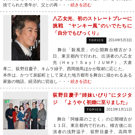
捨てられた青年が、父との再・・・
続きを読む
八乙女光、初のストレートプレーに
挑戦 “ヤンキー風”のいでたちに
「自分でもびっくり」
2014年5月3日
TOPICS
舞台「殺風景」の公開舞台稽古が３
日、東京都内で行われ、出演者の八乙女
光（Ｈｅｙ！Ｓａｙ！ＪＵＭＰ）、大倉
孝二、荻野目慶子、キムラ緑子、西岡徳馬ほかが取材に応じた。
本作は、かつて炭鉱町として栄えた地方都市を舞台に描かれるある
家族の物語。経済的に切迫し・・・
続きを読む
荻野目慶子“姉妹いびり”にタジタ
ジ 「ようやく初婚に至りました」
2013年1月11日
TOPICS
舞台「阿修羅のごとく」の公開稽古が
１１日、東京都内で行われ、稽古後に出
演者の浅野温子、荻野目慶子、高岡早