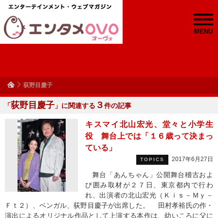
MENU
荻野目慶子
荻野目慶子
３
「
」に関連する
件の記事
キスマイ北山宏光、堂々と小学生
役 舞台上では「１６歳って決まっ
ている」
2017年6月27日
TOPICS
舞台「あんちゃん」公開舞台稽古およ
び囲み取材が２７日、東京都内で行わ
れ、出演者の北山宏光（Ｋｉｓ－Ｍｙ－
Ｆｔ２）、ベンガル、荻野目慶子が出席した。 田村孝裕氏の作・
演出によるオリジナル作品として上演する本作は、幼いころに父に