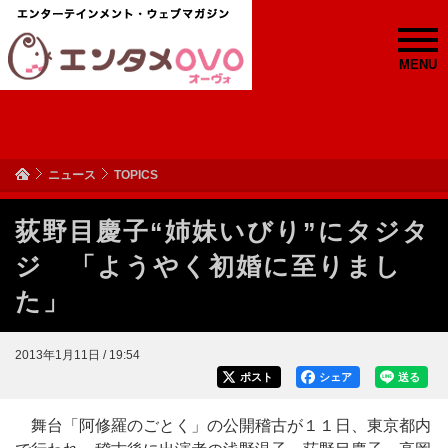
MENU
ニュース
TOPICS
荻野目慶子“姉妹いびり”にタジタ
ジ 「ようやく初婚に至りまし
た」
2013年1月11日 / 19:54
ポスト
シェア
送る
舞台「阿修羅のごとく」の公開稽古が１１日、東京都内