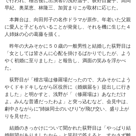
で行われ、稽古後に出演者の浅野温子、荻野目慶子、高岡
早紀、奥菜恵、林隆三、加賀まりこが取材に応じた。
本舞台は、向田邦子の名作ドラマが原作。年老いた父親
に愛人と子どもがいることが発覚し、それを機に生じた４
人姉妹の心の葛藤を描く。
昨年の大みそかに５０歳の一般男性と結婚した荻野目は
「女としては皆さんに心配を掛けるばかりでしたが、よう
やく初婚に至りました」と報告し、満面の笑みを浮かべ
た。
荻野目が「稽古場は修羅場だったので、大みそかによう
やくドキドキしながら区役所に（婚姻届を）提出しに行き
ました」と明かすと、浅野が「（修羅場は）あなただけ
よ。みんな普通だったわよ」と突っ込むなど、会見中は、
劇中さながらに“姉妹同士のいびり”が飛び交い、盛り上が
りを見せた。
結婚のきっかけについて聞かれた荻野目は「やっぱり結
婚願望がありましたから」と笑顔で答えると、すかさず離