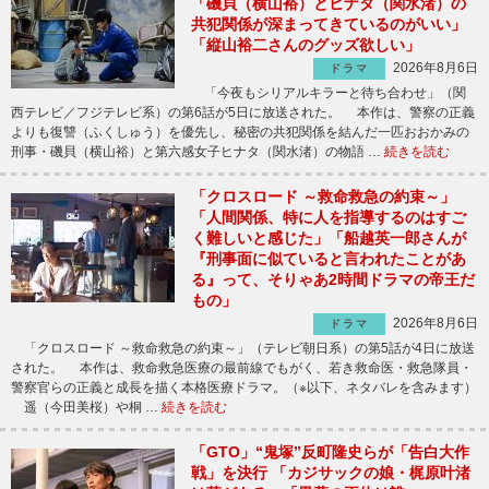
「磯貝（横山裕）とヒナタ（関水渚）の
共犯関係が深まってきているのがいい」
「縦山裕二さんのグッズ欲しい」
2026年8月6日
ドラマ
「今夜もシリアルキラーと待ち合わせ」（関
西テレビ／フジテレビ系）の第6話が5日に放送された。 本作は、警察の正義
よりも復讐（ふくしゅう）を優先し、秘密の共犯関係を結んだ一匹おおかみの
刑事・磯貝（横山裕）と第六感女子ヒナタ（関水渚）の物語 …
続きを読む
「クロスロード ～救命救急の約束～」
「人間関係、特に人を指導するのはすご
く難しいと感じた」「船越英一郎さんが
『刑事面に似ていると言われたことがあ
る』って、そりゃあ2時間ドラマの帝王だ
もの」
2026年8月6日
ドラマ
「クロスロード ～救命救急の約束～」（テレビ朝日系）の第5話が4日に放送
された。 本作は、救命救急医療の最前線でもがく、若き救命医・救急隊員・
警察官らの正義と成長を描く本格医療ドラマ。（※以下、ネタバレを含みます）
遥（今田美桜）や桐 …
続きを読む
「GTO」“鬼塚”反町隆史らが「告白大作
戦」を決行 「カジサックの娘・梶原叶渚