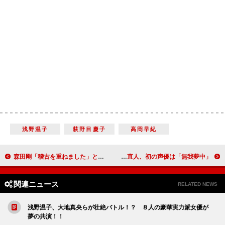
浅野温子
荻野目慶子
高岡早紀
森田剛「稽古を重ねました」とアピール 蜷川幸雄演出舞台「祈りと怪物」
川島海荷、ことしは“女子力ハンター” 藤木直人、初の声優は「無我夢中」
関連ニュース
RELATED NEWS
浅野温子、大地真央らが壮絶バトル！？ ８人の豪華実力派女優が
夢の共演！！