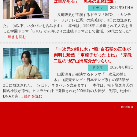
は華がある」「黒幕の正体は誰」
2026年8月4日
ドラマ
反町隆史が主演するドラマ「GTO」（カンテ
レ・フジテレビ系）の第3話が、3日に放送され
た。（※以下、ネタバレを含みます） 本作は、1998年に放送されて人気を博
した学園ドラマ「GTO」が28年ぶりに連続ドラマとして復活。50代になった“
…
続きを読む
「一次元の挿し木」“唯”白石聖の正体が
判明し騒然 「車椅子だったよね」「宗教
二世の“悠”山田涼介がつらい」
2026年8月3日
ドラマ
山田涼介が主演するドラマ「一次元の挿し
木」（読売テレビ・日本テレビ系）の第5話が、
2日に放送された。（※以下、ネタバレを含みます） 本作は、松下龍之介氏の
同名小説が原作。ヒマラヤ山中で発掘された200年前の人骨が、失踪した妹の
DNAと完 …
続きを読む
more »