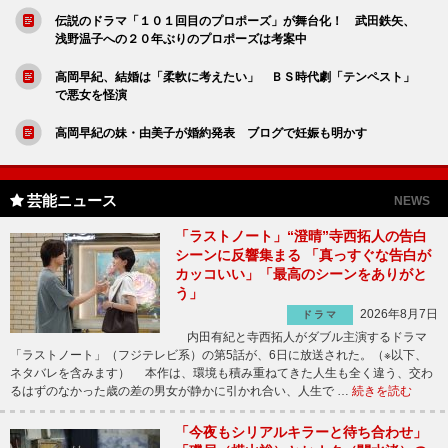
伝説のドラマ「１０１回目のプロポーズ」が舞台化！ 武田鉄矢、
浅野温子への２０年ぶりのプロポーズは考案中
高岡早紀、結婚は「柔軟に考えたい」 ＢＳ時代劇「テンペスト」
で悪女を怪演
高岡早紀の妹・由美子が婚約発表 ブログで妊娠も明かす
芸能ニュース
NEWS
「ラストノート」“澄晴”寺西拓人の告白
シーンに反響集まる 「真っすぐな告白が
カッコいい」「最高のシーンをありがと
う」
2026年8月7日
ドラマ
内田有紀と寺西拓人がダブル主演するドラマ
「ラストノート」（フジテレビ系）の第5話が、6日に放送された。（※以下、
ネタバレを含みます） 本作は、環境も積み重ねてきた人生も全く違う、交わ
るはずのなかった歳の差の男女が静かに引かれ合い、人生で …
続きを読む
「今夜もシリアルキラーと待ち合わせ」