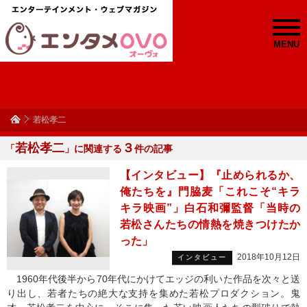
MENU
若松孝二
若松孝二
３
「
」に関連する
件の記事
【インタビュー】『止められるか、
俺たちを』門脇麦「これこそ“キラ
キラ映画”」白石和彌監督「当時の
若松さんたちの情熱を焼きつけたか
った」
2018年10月12日
インタビュー
1960年代後半から70年代にかけてエッジの利いた作品を次々と送
り出し、若者たちの絶大な支持を集めた若松プロダクション。鬼