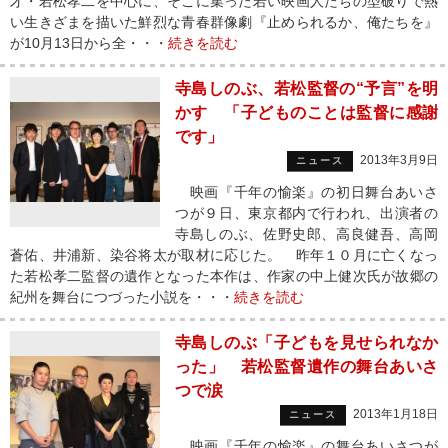
才・若松孝二を中心に、そこに集った若い映画人たちの型破りで熱
い生きざまを描いた鮮烈な青春群像劇『止められるか、俺たちを』
が10月13日から全・・・
続きを読む
寺島しのぶ、若松監督の“予言”を明
かす 「子どものことは監督に感謝
です」
2013年3月9日
ニュース
映画『千年の愉楽』の初日舞台あいさ
つが９日、東京都内で行われ、出演者の
寺島しのぶ、佐野史郎、高良健吾、高岡
蒼佑、井浦新、染谷将太が取材に応じた。 昨年１０月に亡くなっ
た若松孝二監督の遺作となった本作は、作家の中上健次氏が故郷の
紀州を舞台につづった小説を・・・
続きを読む
寺島しのぶ「子どもを見せられなか
った」 若松監督遺作の舞台あいさ
つで涙
2013年1月18日
ニュース
映画『千年の愉楽』の舞台あいさつが