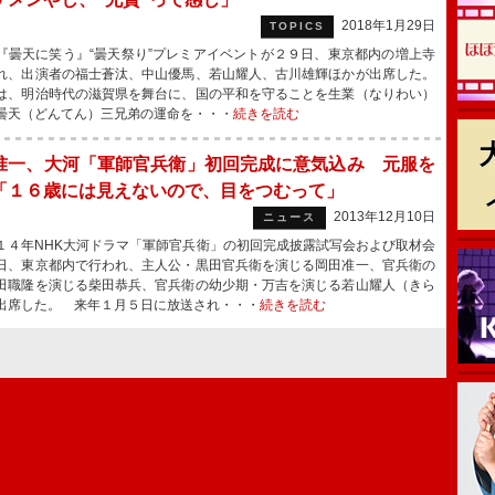
2018年1月29日
TOPICS
曇天に笑う』“曇天祭り”プレミアイベントが２９日、東京都内の増上寺
れ、出演者の福士蒼汰、中山優馬、若山耀人、古川雄輝ほかが出席した。
、明治時代の滋賀県を舞台に、国の平和を守ることを生業（なりわい）
曇天（どんてん）三兄弟の運命を・・・
続きを読む
准一、大河「軍師官兵衛」初回完成に意気込み 元服を
「１６歳には見えないので、目をつむって」
2013年12月10日
ニュース
４年NHK大河ドラマ「軍師官兵衛」の初回完成披露試写会および取材会
日、東京都内で行われ、主人公・黒田官兵衛を演じる岡田准一、官兵衛の
田職隆を演じる柴田恭兵、官兵衛の幼少期・万吉を演じる若山耀人（きら
出席した。 来年１月５日に放送され・・・
続きを読む