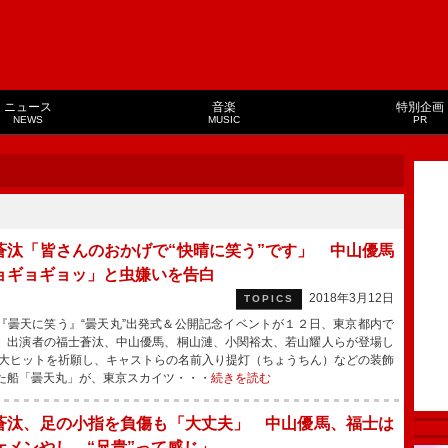
ニュース
音楽
特別企画
NEWS
MUSIC
PR
蒼汰「皆さんのおかげで“快晴に笑う”です」 中山優馬
ョギョギョッ」と虫嫌いを告白
2018年3月12日
TOPICS
曇天に笑う』“曇天丸”出発式＆公開記念イベントが１２日、東京都内で
、出演者の福士蒼汰、中山優馬、桐山漣、小関裕太、若山耀人らが登場し
大ヒットを祈願し、キャストらの名前入り提灯（ちょうちん）などの装飾
た船「曇天丸」が、東京スカイツ・・・
続きを読む
蒼汰、足の小指を負傷も「大丈夫」 中山優馬、福士は
ケメンやし、“兄貴”って感じ」