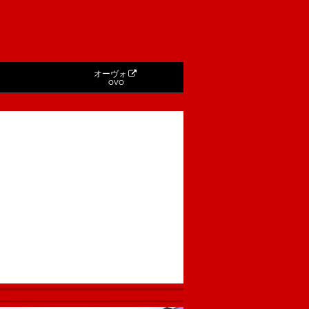
オーヴォ
OVO