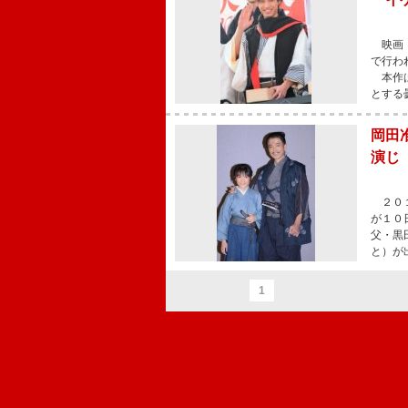
映画『
で行わ
本作は
とする
岡田
演じ
２０１
が１０
父・黒
と）が
1