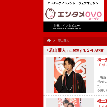
特集・インタビュー
FEATURE & INTERVIEW
若山耀人
若山耀人
３
「
」に関連する
件の記事
福士
「ギ
映画『
行われ
た。 
を施し
福士
「イ