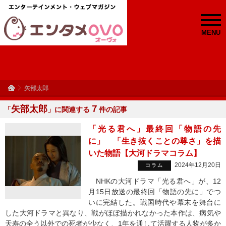
MENU
矢部太郎
矢部太郎
７
「
」に関連する
件の記事
「光る君へ」最終回「物語の先
に」 「生き抜くことの尊さ」を描
いた物語【大河ドラマコラム】
2024年12月20日
コラム
NHKの大河ドラマ「光る君へ」が、12
月15日放送の最終回「物語の先に」でつ
いに完結した。戦国時代や幕末を舞台に
した大河ドラマと異なり、戦がほぼ描かれなかった本作は、病気や
天寿の全う以外での死者が少なく、1年を通して活躍する人物が多か