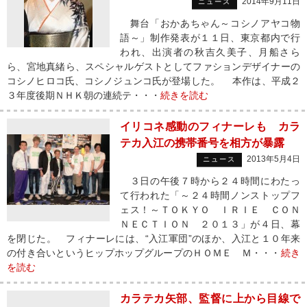
2014年9月11日
ニュース
舞台「おかあちゃん～コシノアヤコ物
語～」制作発表が１１日、東京都内で行
われ、出演者の秋吉久美子、月船さら
ら、宮地真緒ら、スペシャルゲストとしてファションデザイナーの
コシノヒロコ氏、コシノジュンコ氏が登場した。 本作は、平成２
３年度後期ＮＨＫ朝の連続テ・・・
続きを読む
イリコネ感動のフィナーレも カラ
テカ入江の携帯番号を相方が暴露
2013年5月4日
ニュース
３日の午後７時から２４時間にわたっ
て行われた「～２４時間ノンストップフ
ェス！～ＴＯＫＹＯ ＩＲＩＥ ＣＯＮ
ＮＥＣＴＩＯＮ ２０１３」が４日、幕
を閉じた。 フィナーレには、“入江軍団”のほか、入江と１０年来
の付き合いというヒップホップグループのＨＯＭＥ Ｍ・・・
続き
を読む
カラテカ矢部、監督に上から目線で