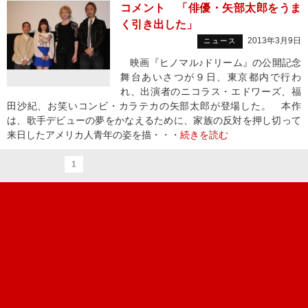
コメント 「俳優・矢部太郎をうま
く引き出した」
2013年3月9日
ニュース
映画『ヒノマル♪ドリーム』の公開記念
舞台あいさつが９日、東京都内で行わ
れ、出演者のニコラス・エドワーズ、福
田沙紀、お笑いコンビ・カラテカの矢部太郎が登場した。 本作
は、歌手デビューの夢をかなえるために、家族の反対を押し切って
来日したアメリカ人青年の姿を描・・・
続きを読む
1