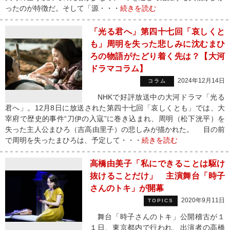
ったのが特徴だ。そして「源・・・
続きを読む
「光る君へ」第四十七回「哀しくと
も」周明を失った悲しみに沈むまひ
ろの物語がたどり着く先は？【大河
ドラマコラム】
2024年12月14日
コラム
NHKで好評放送中の大河ドラマ「光る
君へ」。12月8日に放送された第四十七回「哀しくとも」では、大
宰府で歴史的事件“刀伊の入寇”に巻き込まれ、周明（松下洸平）を
失った主人公まひろ（吉高由里子）の悲しみが描かれた。 目の前
で周明を失ったまひろは、予定して・・・
続きを読む
高橋由美子「私にできることは駆け
抜けることだけ」 主演舞台「時子
さんのトキ」が開幕
2020年9月11日
TOPICS
舞台「時子さんのトキ」公開稽古が１
１日、東京都内で行われ、出演者の高橋