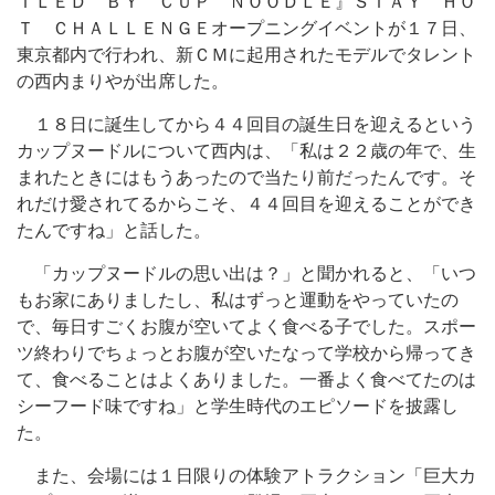
ＩＬＥＤ ＢＹ ＣＵＰ ＮＯＯＤＬＥ』ＳＴＡＹ ＨＯ
Ｔ ＣＨＡＬＬＥＮＧＥオープニングイベントが１７日、
東京都内で行われ、新ＣＭに起用されたモデルでタレント
の西内まりやが出席した。
１８日に誕生してから４４回目の誕生日を迎えるという
カップヌードルについて西内は、「私は２２歳の年で、生
まれたときにはもうあったので当たり前だったんです。そ
れだけ愛されてるからこそ、４４回目を迎えることができ
たんですね」と話した。
「カップヌードルの思い出は？」と聞かれると、「いつ
もお家にありましたし、私はずっと運動をやっていたの
で、毎日すごくお腹が空いてよく食べる子でした。スポー
ツ終わりでちょっとお腹が空いたなって学校から帰ってき
て、食べることはよくありました。一番よく食べてたのは
シーフード味ですね」と学生時代のエピソードを披露し
た。
また、会場には１日限りの体験アトラクション「巨大カ