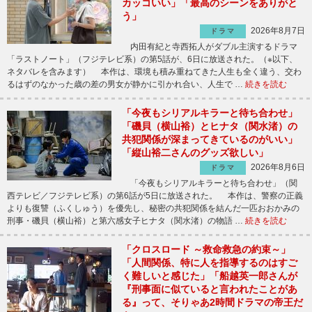
カッコいい」「最高のシーンをありがと
う」
2026年8月7日
ドラマ
内田有紀と寺西拓人がダブル主演するドラマ
「ラストノート」（フジテレビ系）の第5話が、6日に放送された。（※以下、
ネタバレを含みます） 本作は、環境も積み重ねてきた人生も全く違う、交わ
るはずのなかった歳の差の男女が静かに引かれ合い、人生で …
続きを読む
「今夜もシリアルキラーと待ち合わせ」
「磯貝（横山裕）とヒナタ（関水渚）の
共犯関係が深まってきているのがいい」
「縦山裕二さんのグッズ欲しい」
2026年8月6日
ドラマ
「今夜もシリアルキラーと待ち合わせ」（関
西テレビ／フジテレビ系）の第6話が5日に放送された。 本作は、警察の正義
よりも復讐（ふくしゅう）を優先し、秘密の共犯関係を結んだ一匹おおかみの
刑事・磯貝（横山裕）と第六感女子ヒナタ（関水渚）の物語 …
続きを読む
「クロスロード ～救命救急の約束～」
「人間関係、特に人を指導するのはすご
く難しいと感じた」「船越英一郎さんが
『刑事面に似ていると言われたことがあ
る』って、そりゃあ2時間ドラマの帝王だ