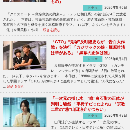
もの」
2026年8月6日
ドラマ
「クロスロード ～救命救急の約束～」（テレビ朝日系）の第5話が4日に放送
された。 本作は、救命救急医療の最前線でもがく、若き救命医・救急隊員・
警察官らの正義と成長を描く本格医療ドラマ。（※以下、ネタバレを含みます）
遥（今田美桜）や桐 …
続きを読む
「GTO」“鬼塚”反町隆史らが「告白大作
戦」を決行 「カジサックの娘・梶原叶渚
は華がある」「黒幕の正体は誰」
2026年8月4日
ドラマ
反町隆史が主演するドラマ「GTO」（カンテ
レ・フジテレビ系）の第3話が、3日に放送され
た。（※以下、ネタバレを含みます） 本作は、1998年に放送されて人気を博
した学園ドラマ「GTO」が28年ぶりに連続ドラマとして復活。50代になった“
…
続きを読む
「一次元の挿し木」“唯”白石聖の正体が
判明し騒然 「車椅子だったよね」「宗教
二世の“悠”山田涼介がつらい」
2026年8月3日
ドラマ
山田涼介が主演するドラマ「一次元の挿し
木」（読売テレビ・日本テレビ系）の第5話が、