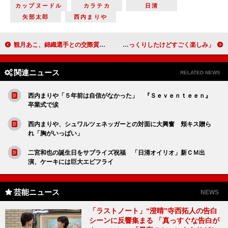
カップヌードル
カラテカ
日清
矢部太郎
西内まりや
観月あこ、錦織選手との交際質問に無言 道端アンジェリカは姉ジェシカの盗難事件に言及
モー娘。、全編英語の詞に最初は沈黙！？ 譜久村聖「びっくりしたけどすごく楽しみ」
関連ニュース
RELATED NEWS
西内まりや「５年前は自信がなかった」 『Ｓｅｖｅｎｔｅｅｎ』
卒業式で涙
西内まりや、シュワルツェネッガーとの対面に大興奮 頬キス贈ら
れ「胸がいっぱい」
二宮和也の誕生日をサプライズ祝福 「日清オイリオ」新ＣＭ出
演、ケーキには巨大エビフライ
芸能ニュース
NEWS
「ラストノート」“澄晴”寺西拓人の告白
シーンに反響集まる 「真っすぐな告白が