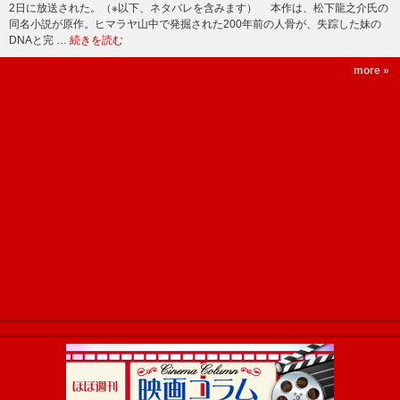
2日に放送された。（※以下、ネタバレを含みます） 本作は、松下龍之介氏の
同名小説が原作。ヒマラヤ山中で発掘された200年前の人骨が、失踪した妹の
DNAと完 …
続きを読む
more »