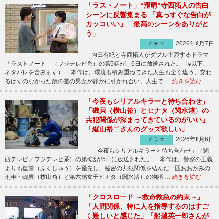
「ラストノート」“澄晴”寺西拓人の告白
シーンに反響集まる 「真っすぐな告白が
カッコいい」「最高のシーンをありがと
う」
2026年8月7日
ドラマ
内田有紀と寺西拓人がダブル主演するドラマ
「ラストノート」（フジテレビ系）の第5話が、6日に放送された。（※以下、
ネタバレを含みます） 本作は、環境も積み重ねてきた人生も全く違う、交わ
るはずのなかった歳の差の男女が静かに引かれ合い、人生で …
続きを読む
「今夜もシリアルキラーと待ち合わせ」
「磯貝（横山裕）とヒナタ（関水渚）の
共犯関係が深まってきているのがいい」
「縦山裕二さんのグッズ欲しい」
2026年8月6日
ドラマ
「今夜もシリアルキラーと待ち合わせ」（関
西テレビ／フジテレビ系）の第6話が5日に放送された。 本作は、警察の正義
よりも復讐（ふくしゅう）を優先し、秘密の共犯関係を結んだ一匹おおかみの
刑事・磯貝（横山裕）と第六感女子ヒナタ（関水渚）の物語 …
続きを読む
「クロスロード ～救命救急の約束～」
「人間関係、特に人を指導するのはすご
く難しいと感じた」「船越英一郎さんが