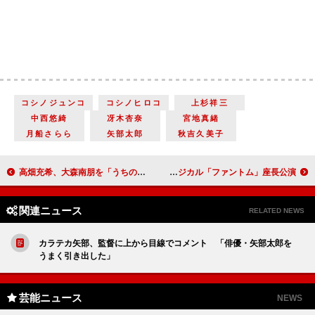
コシノジュンコ
コシノヒロコ
上杉祥三
中西悠綺
冴木杏奈
宮地真緒
月船さらら
矢部太郎
秋吉久美子
高畑充希、大森南朋を「うちの飼い犬に似ている」 ウェブＣＭでカンヌ映画祭出品を切望
城田優、「筋肉部」部長に ミュージカル「ファントム」座長公演
関連ニュース
RELATED NEWS
カラテカ矢部、監督に上から目線でコメント 「俳優・矢部太郎を
うまく引き出した」
芸能ニュース
NEWS