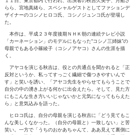
１１日、東京都内で行われ、出演者の秋吉久美子、月船さ
らら、宮地真緒ら、スペシャルゲストとしてファションデ
ザイナーのコシノヒロコ氏、コシノジュンコ氏が登場し
た。
本作は、平成２３年度後期ＮＨＫ朝の連続テレビ小説
「カーネーション」のモデルにもなった“コシノ三姉妹”の
母親でもある小篠綾子（コシノアヤコ）さんの生涯を描
く。
アヤコを演じる秋吉は、役との共通点を聞かれると「正
反対というか、私ってすっごく繊細で傷つきやすいんで
す」と笑いを誘い、「アヤコ先生をやらせてもらうことで
自分の中の湧き上がる何かに出会えたら。そして、見た方
にもこんな生き方いいじゃないかと元気になってもらえた
ら」と意気込みを語った。
ヒロコ氏は、自分の母親を演じる秋吉に「どう見てもこ
んな美しくなかった。（自分の母親と）一致しない」と苦
笑い。一方で「うちのおかあちゃんて、ああ見えて裏側に