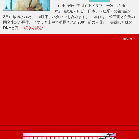
山田涼介が主演するドラマ「一次元の挿し
木」（読売テレビ・日本テレビ系）の第5話が、
2日に放送された。（※以下、ネタバレを含みます） 本作は、松下龍之介氏の
同名小説が原作。ヒマラヤ山中で発掘された200年前の人骨が、失踪した妹の
DNAと完 …
続きを読む
more »