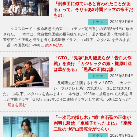
『刑事面に似ていると言われたことがあ
る』って、そりゃあ2時間ドラマの帝王だ
もの」
2026年8月6日
ドラマ
「クロスロード ～救命救急の約束～」（テレビ朝日系）の第5話が4日に放送
された。 本作は、救命救急医療の最前線でもがく、若き救命医・救急隊員・
警察官らの正義と成長を描く本格医療ドラマ。（※以下、ネタバレを含みます）
遥（今田美桜）や桐 …
続きを読む
「GTO」“鬼塚”反町隆史らが「告白大作
戦」を決行 「カジサックの娘・梶原叶渚
は華がある」「黒幕の正体は誰」
2026年8月4日
ドラマ
反町隆史が主演するドラマ「GTO」（カンテ
レ・フジテレビ系）の第3話が、3日に放送され
た。（※以下、ネタバレを含みます） 本作は、1998年に放送されて人気を博
した学園ドラマ「GTO」が28年ぶりに連続ドラマとして復活。50代になった“
…
続きを読む
「一次元の挿し木」“唯”白石聖の正体が
判明し騒然 「車椅子だったよね」「宗教
二世の“悠”山田涼介がつらい」
2026年8月3日
ドラマ