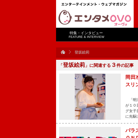
特集・インタビュー
FEATURE & INTERVIEW
登坂絵莉
登坂絵莉
３
「
」に関連する
件の記事
岡田
スリ
「明治
が１０
グ女子
に先駆
パラ
ＯＮ