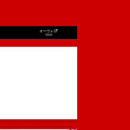
オーヴォ
OVO