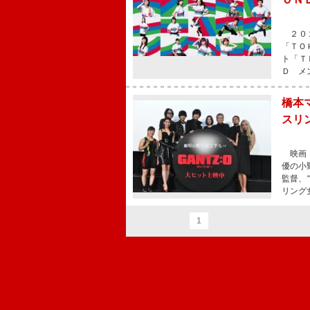
２０２
「ＴＯ
ト「Ｔ
Ｄ メ
橋本
スリ
映画『
優の小
監督、
リング
1