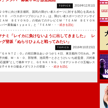
2016年12月1日
TOPICS
０年に向け東京都民、国民の障がい者スポーツに対する関心を高める
ＫＹＯ パラスポーツプロジェクト」は、障がい者スポーツのファンサイ
ＥＡＭ ＢＥＹＯＮＤ」の初めてのテレビＣＭ「ＴＥＡＭ ＢＥＹＯＮ
ンバー募集編ｔｙｐｅ１」と「ＴＥＡＭ・・・
続きを読む
マナミ「レイカに負けないように出してきました」 レ
ング登坂「ぬらりひょんと戦ってみたい」
2016年10月15日
TOPICS
ＧＡＮＴＺ：Ｏ』の初日舞台あいさつが１４日、東京都内で行われ、声
野大輔、Ｍ・Ａ・Ｏ、郭智博、池田秀一とさとうけいいち総監督、川村泰
“応援隊”として橋本マナミ、ＧＥＮＫＩＮＧ、リオデジャネイロ五輪レス
女子４８キロ級金メダリストの登坂・・・
続きを読む