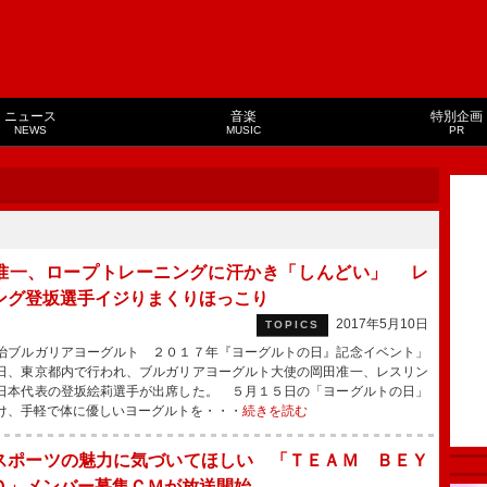
ニュース
音楽
特別企画
NEWS
MUSIC
PR
准一、ロープトレーニングに汗かき「しんどい」 レ
ング登坂選手イジりまくりほっこり
2017年5月10日
TOPICS
ブルガリアヨーグルト ２０１７年『ヨーグルトの日』記念イベント」
日、東京都内で行われ、ブルガリアヨーグルト大使の岡田准一、レスリン
日本代表の登坂絵莉選手が出席した。 ５月１５日の「ヨーグルトの日」
け、手軽で体に優しいヨーグルトを・・・
続きを読む
スポーツの魅力に気づいてほしい 「ＴＥＡＭ ＢＥＹ
Ｄ」メンバー募集ＣＭが放送開始