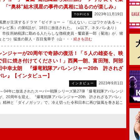
」 「“奥林”結木滉星の事件の真相に迫るのが楽しみ」
2023年11月19日
TOPICS
磨が主演するドラマ『ゼイチョー ～「払えない」にはワケがある～』
テレビ系）の第6話が、18日に放送された。（※以下、ネタバレあり）
、市役所納税課に勤める人たらしな徴税吏員・饗庭蒼一郎（菊池）が、猪
ょとつ）猛進の新人・百目鬼華子（山・・・
続きを読む
レンジャーが20周年で奇跡の復活！「５人の雄姿を、映
で目に焼き付けてください！」西興一朗、富田翔、阿部
田中幸太朗 『爆竜戦隊アバレンジャー20th 許されざ
バレ』【インタビュー】
2023年9月1日
インタビュー
3～04年に放送されたスーパー戦隊シリーズ第27弾「爆竜戦隊アバレンジ
が、20周年を迎え、『爆竜戦隊アバレンジャー20th 許されざるアバレ』
」精神と「ダイノガッツ」で、冷え切った令和日本に再び旋風を巻き起こ