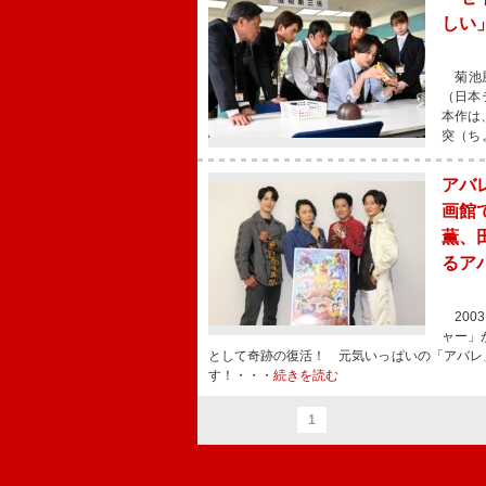
しい
菊池風
（日本
本作は
突（ち
アバ
画館
薫、
るア
200
ャー」
として奇跡の復活！ 元気いっぱいの「アバレ
す！・・・
続きを読む
1