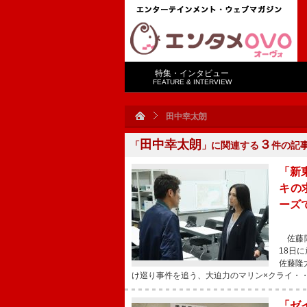
特集・インタビュー
FEATURE & INTERVIEW
田中幸太朗
田中幸太朗
３
「
」に関連する
件の記
「新
キの
ーズ
佐藤隆
18日
佐藤隆
け巡り事件を追う、大迫力のマリン×クライ・
「ゼ