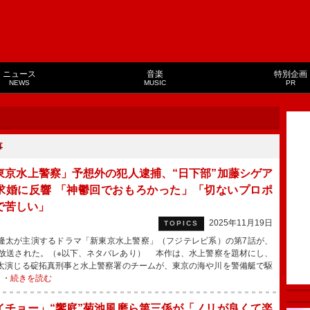
ニュース
音楽
特別企画
NEWS
MUSIC
PR
事
東京水上警察」予想外の犯人逮捕、“日下部”加藤シゲア
求婚に反響 「神鬱回でおもろかった」「切ないプロポ
で苦しい」
2025年11月19日
TOPICS
太が主演するドラマ「新東京水上警察」（フジテレビ系）の第7話が、
に放送された。（※以下、ネタバレあり） 本作は、水上警察を題材にし、
太演じる碇拓真刑事と水上警察署のチームが、東京の海や川を警備艇で駆
・・
続きを読む
イチョー」“饗庭”菊池風磨ら第三係が「ノリが良くて楽