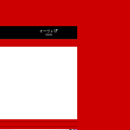
オーヴォ
OVO