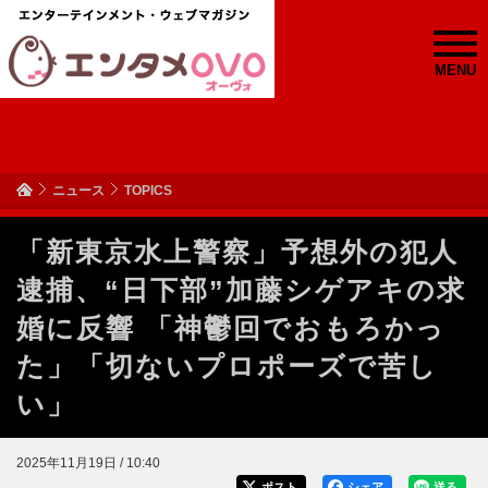
MENU
ニュース
TOPICS
「新東京水上警察」予想外の犯人
逮捕、“日下部”加藤シゲアキの求
婚に反響 「神鬱回でおもろかっ
た」「切ないプロポーズで苦し
い」
2025年11月19日 / 10:40
ポスト
シェア
送る