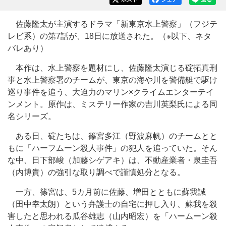
佐藤隆太が主演するドラマ「新東京水上警察」（フジテ
レビ系）の第7話が、18日に放送された。（※以下、ネタ
バレあり）
本作は、水上警察を題材にし、佐藤隆太演じる碇拓真刑
事と水上警察署のチームが、東京の海や川を警備艇で駆け
巡り事件を追う、大迫力のマリン×クライムエンターテイ
ンメント。原作は、ミステリー作家の吉川英梨氏による同
名シリーズ。
ある日、碇たちは、篠宮多江（野波麻帆）のチームとと
もに「ハーフムーン殺人事件」の犯人を追っていた。そん
な中、日下部峻（加藤シゲアキ）は、不動産業者・泉圭吾
（内博貴）の強引な取り調べで謹慎処分となる。
一方、篠宮は、5カ月前に佐藤、増田とともに蘇我誠
（田中幸太朗）という弁護士の自宅に押し入り、蘇我を殺
害したと思われる瓜谷雄志（山内昭宏）を「ハームーン殺