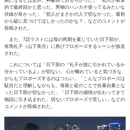
開になるとは意外。神鬱回でおもろかった」「犯人が衝撃
的で最終回かと思った。男物のハンカチ使ってるみたいな
伏線が良かった」「犯人がまさかの人で切なかった。最初
から碇に見つけてほしかったのかな？」などのコメントが
投稿された。
また、7話ラストには母の死期を案じていた日下部が、
有馬礼子（山下美月）に再びプロポーズするシーンが放送
された。
これについては「日下部の『礼子が誰に引かれているか
分かっているよ』が切ない。 心が離れていると気づきな
がらもプロポーズするのはつらい」「こんなプロポーズは
駄目だと理解しながらも、母親と碇のことで自暴自棄とな
った日下部が切なかった」「日下部の感情が伝わってきて
物語に引き込まれた。切ないプロポーズで苦しい」などの
コメントが投稿された。