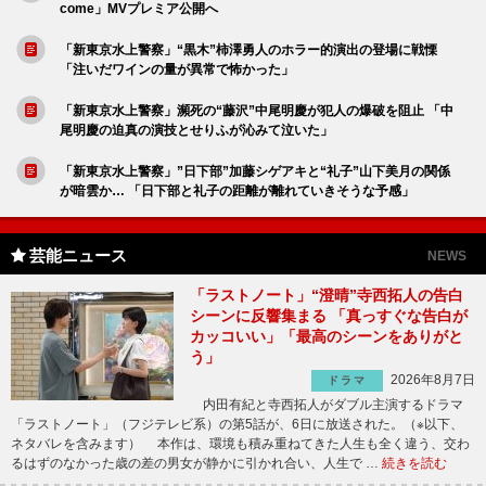
come」MVプレミア公開へ
「新東京水上警察」“黒木”柿澤勇人のホラー的演出の登場に戦慄
「注いだワインの量が異常で怖かった」
「新東京水上警察」瀕死の“藤沢”中尾明慶が犯人の爆破を阻止 「中
尾明慶の迫真の演技とせりふが沁みて泣いた」
「新東京水上警察」”日下部”加藤シゲアキと“礼子”山下美月の関係
が暗雲か… 「日下部と礼子の距離が離れていきそうな予感」
芸能ニュース
NEWS
「ラストノート」“澄晴”寺西拓人の告白
シーンに反響集まる 「真っすぐな告白が
カッコいい」「最高のシーンをありがと
う」
2026年8月7日
ドラマ
内田有紀と寺西拓人がダブル主演するドラマ
「ラストノート」（フジテレビ系）の第5話が、6日に放送された。（※以下、
ネタバレを含みます） 本作は、環境も積み重ねてきた人生も全く違う、交わ
るはずのなかった歳の差の男女が静かに引かれ合い、人生で …
続きを読む