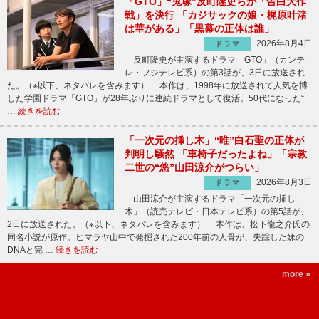
「GTO」“鬼塚”反町隆史らが「告白大作
戦」を決行 「カジサックの娘・梶原叶渚
は華がある」「黒幕の正体は誰」
2026年8月4日
ドラマ
反町隆史が主演するドラマ「GTO」（カンテ
レ・フジテレビ系）の第3話が、3日に放送され
た。（※以下、ネタバレを含みます） 本作は、1998年に放送されて人気を博
した学園ドラマ「GTO」が28年ぶりに連続ドラマとして復活。50代になった“
…
続きを読む
「一次元の挿し木」“唯”白石聖の正体が
判明し騒然 「車椅子だったよね」「宗教
二世の“悠”山田涼介がつらい」
2026年8月3日
ドラマ
山田涼介が主演するドラマ「一次元の挿し
木」（読売テレビ・日本テレビ系）の第5話が、
2日に放送された。（※以下、ネタバレを含みます） 本作は、松下龍之介氏の
同名小説が原作。ヒマラヤ山中で発掘された200年前の人骨が、失踪した妹の
DNAと完 …
続きを読む
more »