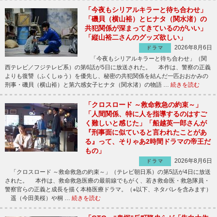
「今夜もシリアルキラーと待ち合わせ」
「磯貝（横山裕）とヒナタ（関水渚）の
共犯関係が深まってきているのがいい」
「縦山裕二さんのグッズ欲しい」
2026年8月6日
ドラマ
「今夜もシリアルキラーと待ち合わせ」（関
西テレビ／フジテレビ系）の第6話が5日に放送された。 本作は、警察の正義
よりも復讐（ふくしゅう）を優先し、秘密の共犯関係を結んだ一匹おおかみの
刑事・磯貝（横山裕）と第六感女子ヒナタ（関水渚）の物語 …
続きを読む
「クロスロード ～救命救急の約束～」
「人間関係、特に人を指導するのはすご
く難しいと感じた」「船越英一郎さんが
『刑事面に似ていると言われたことがあ
る』って、そりゃあ2時間ドラマの帝王だ
もの」
2026年8月6日
ドラマ
「クロスロード ～救命救急の約束～」（テレビ朝日系）の第5話が4日に放送
された。 本作は、救命救急医療の最前線でもがく、若き救命医・救急隊員・
警察官らの正義と成長を描く本格医療ドラマ。（※以下、ネタバレを含みます）
遥（今田美桜）や桐 …
続きを読む