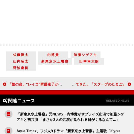
佐藤隆太
内博貴
加藤シゲアキ
山内昭宏
新東京水上警察
田中幸太朗
野波麻帆
「娘の命」“レイコ”齊藤京子がラスボス“沙織”新川優愛に宣戦布告 「ヘビーな展開で驚いた」「ボスママはさすがに手強い」
「スクープのたまご」日向子の背後を追う“謎の男”が登場 「事件の概要が見えて面白くなってきた」
関連ニュース
RELATED NEWS
「新東京水上警察」元NEWS・内博貴がサプライズ出演で加藤シゲ
アキと初共演 「まさか2人の共演が見られる日がくるなんて…」
Aqua Timez、フジ火9ドラマ『新東京水上警察』主題歌「if you