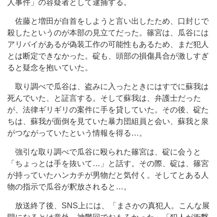
人事件」の容疑者として逮捕する。
佐藤と増田が自首をしようと言い出したため、口封じで
殺したというのが本部の見立てだった。篠宮は、瓜谷には
アリバイがあるが偽装工作の可能性もあるため、まだ犯人
とは断定できなかった。碇も、頭部の損傷具合が激しすぎ
ると疑念を抱いていた。
取り調べで瓜谷は、盗みに入ったときにはすでに蘇我は
死んでいた、と証言する。そして蘇我は、弁護士だった
が、法律ギリギリの案件に手を貸していた。その後、碇た
ちは、蘇我が面倒を見ていた暴力団組員と会い、蘇我と泉
がつながっていたという情報を得る…。
強引な取り調べで瓜谷に殴られた篠宮は、碇に会うと
「ちょっとは手を抜いて…」と話す。その際、碇は、篠宮
が持っていたハンカチが男物だと気付く。そしてとある人
物の指示で瓜谷が釈放されると…。
放送終了後、SNS上には、「まさかの真犯人。こんな展