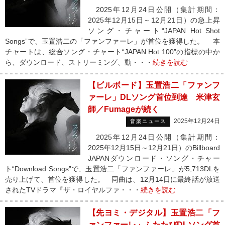
2025年12月24日公開（集計期間：
2025年12月15日～12月21日）の急上昇
ソング・チャート“JAPAN Hot Shot
Songs”で、玉置浩二の「ファンファーレ」が首位を獲得した。 本
チャートは、総合ソング・チャート“JAPAN Hot 100”の指標の中か
ら、ダウンロード、ストリーミング、動・・・
続きを読む
【ビルボード】玉置浩二「ファンフ
ァーレ」DLソング首位到達 米津玄
師／Fumageが続く
2025年12月24日
音楽ニュース
2025年12月24日公開（集計期間：
2025年12月15日～12月21日）のBillboard
JAPANダウンロード・ソング・チャー
ト“Download Songs”で、玉置浩二「ファンファーレ」が5,713DLを
売り上げて、首位を獲得した。 同曲は、12月14日に最終話が放送
されたTVドラマ『ザ・ロイヤルファ・・・
続きを読む
【先ヨミ・デジタル】玉置浩二「フ
ァンファーレ」ふたたびDLソング首