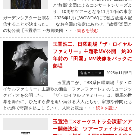
と“故郷”楽団によるコンサートシリーズよ
り、10周年ツアーとなる11月12日の東京
ガーデンシアター公演を、2026年1月にWOWOWにて独占放送＆配
信することが決まった。 なお今回の決定にあわせ、”故郷”楽団と
の初公演【玉置浩二 ～故郷楽団 ・・・
続きを読む
玉置浩二、日曜劇場『ザ・ロイヤル
ファミリー』主題歌MV公開 約30
年前の「田園」MV映像をバックに
熱唱
2025年11月5日
音楽ニュース
玉置浩二が、TBS系日曜劇場『ザ・ロ
イヤルファミリー』主題歌の新曲「ファンファーレ」のミュージッ
クビデオを公開した。 『ザ・ロイヤルファミリー』は、競馬の世
界を舞台に、ひたすら夢を追い続ける大人たちが、家族や仲間たち
との絆で奇跡を起こしていく、人間と競走・・・
続きを読む
玉置浩二×オーケストラ公演新ツア
ー開催決定 ツアーファイナルはK