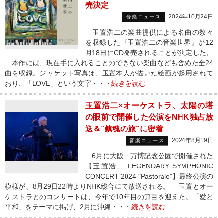
売決定
2024年10月24日
音楽ニュース
玉置浩二の楽曲提供による名曲の数々
を収録した『玉置浩二の音楽世界』が12
月18日にCD発売されることが決定した。
本作には、現在手に入れることのできない楽曲なども含めた全24
曲を収録。ジャケット写真は、玉置本人が描いた絵画が起用されて
おり、「LOVE」という文字・・・
続きを読む
玉置浩二×オーケストラ、太陽の塔
の眼前で開催した公演をNHK独占放
送＆“鎮魂の旅”に密着
2024年8月19日
音楽ニュース
6月に大阪・万博記念公園で開催された
【玉置浩二 LEGENDARY SYMPHONIC
CONCERT 2024 "Pastorale"】最終公演の
模様が、8月29日22時よりNHK総合にて放送される。 玉置とオー
ケストラとのコンサートは、今年で10年目の節目を迎えた。「愛と
平和」をテーマに掲げ、2月に沖縄・・・
続きを読む