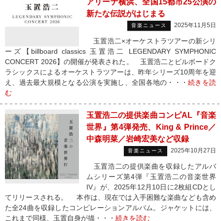
アリーナ横浜、全国15都市25公演の
新たな伝説がはじまる
2025年11月5日
音楽ニュース
玉置浩二×オーケストラツアーの新シリ
ーズ【billboard classics 玉置浩二 LEGENDARY SYMPHONIC
CONCERT 2026】の開催が発表された。 玉置浩二とビルボードク
ラシックスによるオーケストラツアーは、昨年シリーズ10周年を迎
え、過去最大規模となる公演を実施し、全国各地の・・・
続きを読
む
玉置浩二の提供楽曲コンピAL『音楽
世界』第4弾発売、King & Prince／
中森明菜／岩崎宏美など収録
2025年10月27日
音楽ニュース
玉置浩二の提供楽曲を収録したアルバ
ムシリーズ第4弾『玉置浩二の音楽世界
IV』が、2025年12月10日に2枚組CDとし
てリリースされる。 本作は、現在では入手困難な楽曲なども含め
た全24曲を収録したコンピレーションアルバム。ジャケットには、
これまで同様、玉置自身が描・・・
続きを読む