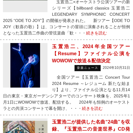
玉置浩二×オーケストラ公演ツアーの新
シリーズ【billboard classics 玉置浩二
LEGENDARY SYMPHONIC CONCERT
2025 “ODE TO JOY”】の開催が発表された。 新ツアー【ODE TO
JOY（歓喜の歌）】は、コンサートの冒頭に演奏されることが恒例
となった玉置浩二作曲の管弦楽曲「歓・・・
続きを読む
玉置浩二、2024年全国ツアー
【Resume】ファイナル公演を
WOWOWで放送＆配信決定
2024年10月31日
音楽ニュース
全国ツアー【玉置浩二 Concert Tour
2024 Resume ～レジューム 新たな始ま
り】より、ファイナル公演となる11月14
日の東京・東京ガーデンシアターでのコンサート映像を、2025年1
月1日にWOWOWで放送、配信する。 2024年も恒例のオーケスト
ラとの共演コンサートで幕を開け、・・・
続きを読む
玉置浩二が提供した名曲“24曲”を収
録、『玉置浩二の音楽世界』CD発