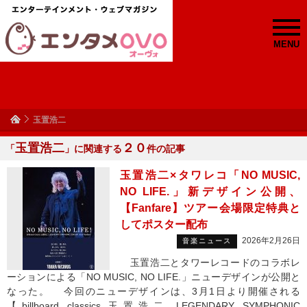
MENU
玉置浩二
玉置浩二
２０
「
」に関連する
件の記事
玉置浩二×タワレコ「NO MUSIC,
NO LIFE.」新デザイン公開、
【Fanfare】ツアー会場限定特典と
してポスター配布
2026年2月26日
音楽ニュース
玉置浩二とタワーレコードのコラボレ
ーションによる「NO MUSIC, NO LIFE.」ニューデザインが公開と
なった。 今回のニューデザインは、3月1日より開催される
【billboard classics 玉置浩二 LEGENDARY SYMPHONIC