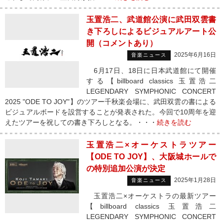
玉置浩二、武道館公演に武田双雲書
き下ろしによるビジュアルアート公
開（コメントあり）
2025年6月16日
音楽ニュース
6月17日、18日に日本武道館にて開催
する【billboard classics 玉置浩二
LEGENDARY SYMPHONIC CONCERT
2025 "ODE TO JOY"】のツアー千秋楽会場に、武田双雲の書による
ビジュアルボードを設営することが発表された。今回で10周年を迎
えたツアーを祝しての書き下ろしとなる。・・・
続きを読む
玉置浩二×オーケストラツアー
【ODE TO JOY】、大阪城ホールで
の特別追加公演が決定
2025年1月28日
音楽ニュース
玉置浩二×オーケストラの最新ツアー
【billboard classics 玉置浩二
LEGENDARY SYMPHONIC CONCERT