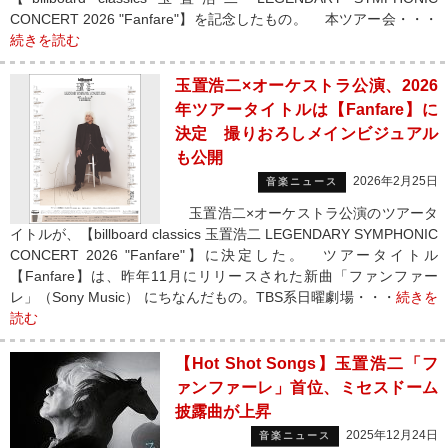
CONCERT 2026 "Fanfare"】を記念したもの。 本ツアー会・・・
続きを読む
玉置浩二×オーケストラ公演、2026
年ツアータイトルは【Fanfare】に
決定 撮りおろしメインビジュアル
も公開
2026年2月25日
音楽ニュース
玉置浩二×オーケストラ公演のツアータ
イトルが、【billboard classics 玉置浩二 LEGENDARY SYMPHONIC
CONCERT 2026 "Fanfare"】に決定した。 ツアータイトル
【Fanfare】は、昨年11月にリリースされた新曲「ファンファー
レ」（Sony Music） にちなんだもの。TBS系日曜劇場・・・
続きを
読む
【Hot Shot Songs】玉置浩二「フ
ァンファーレ」首位、ミセスドーム
披露曲が上昇
2025年12月24日
音楽ニュース