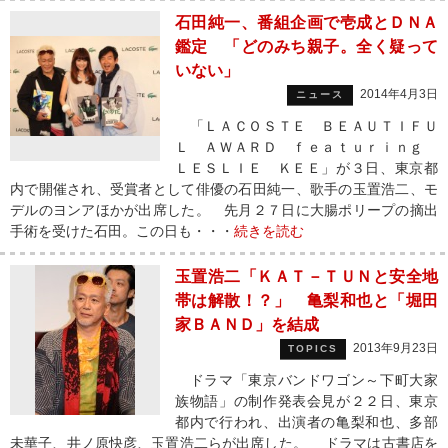
石田純一、番組企画で壱成とＤＮＡ
鑑定 「どのみち親子。全く疑って
いない」
2014年4月3日
ニュース
「ＬＡＣＯＳＴＥ ＢＥＡＵＴＩＦＵ
Ｌ ＡＷＡＲＤ ｆｅａｔｕｒｉｎｇ
ＬＥＳＬＩＥ ＫＥＥ」が３日、東京都
内で開催され、受賞者として俳優の石田純一、歌手の玉置浩二、モ
デルのヨンアほかが出席した。 先月２７日に大腸ポリープの摘出
手術を受けた石田。この日も・・・
続きを読む
玉置浩二「ＫＡＴ－ＴＵＮと安全地
帯は解散！？」 亀梨和也と「堀田
家ＢＡＮＤ」を結成
2013年9月23日
TOPICS
ドラマ「東京バンドワゴン～下町大家
族物語」の制作発表会見が２２日、東京
都内で行われ、出演者の亀梨和也、多部
未華子、井ノ原快彦、玉置浩二らが出席した。 ドラマは古書店を