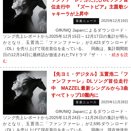
位走行中 『ズートピア』主題歌シ
ャキーラが上昇中
2025年12月19日
音楽ニュース
GfK/NIQ Japanによるダウンロード・
ソング売上レポートから2025年12月15日～12月17日の集計が明ら
かとなり、玉置浩二「ファンファーレ」が2,423ダウンロード
（DL）を売り上げて現在首位を走っている。 同曲は、集計期間前
日の12月14日に最終話が放送されたTVドラマ『ザ・・・・
続きを読
む
【先ヨミ・デジタル】玉置浩二「フ
ァンファーレ」DLソング首位走行
中 MAZZEL最新シングルから3曲
すべてトップ10圏内に
2025年11月28日
音楽ニュース
GfK/NIQ Japanによるダウンロード・
ソング売上レポートから2025年11月24日～11月26日の集計が明ら
かとなり、玉置浩二「ファンファーレ」が2,595ダウンロード
（DL）を売り上げて現在首位を走っている。 同曲は、現在放送中