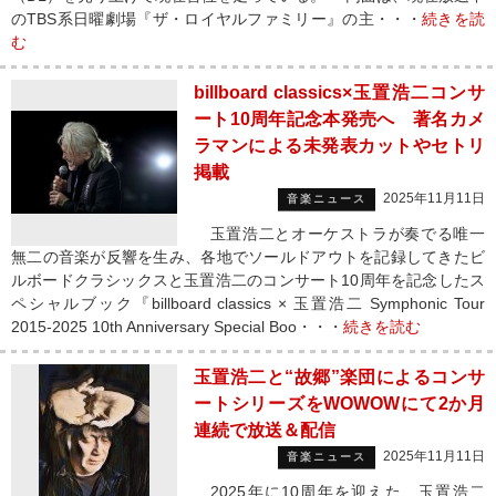
のTBS系日曜劇場『ザ・ロイヤルファミリー』の主・・・
続きを読
む
billboard classics×玉置浩二コンサ
ート10周年記念本発売へ 著名カメ
ラマンによる未発表カットやセトリ
掲載
2025年11月11日
音楽ニュース
玉置浩二とオーケストラが奏でる唯一
無二の音楽が反響を生み、各地でソールドアウトを記録してきたビ
ルボードクラシックスと玉置浩二のコンサート10周年を記念したス
ペシャルブック『billboard classics × 玉置浩二 Symphonic Tour
2015-2025 10th Anniversary Special Boo・・・
続きを読む
玉置浩二と“故郷”楽団によるコンサ
ートシリーズをWOWOWにて2か月
連続で放送＆配信
2025年11月11日
音楽ニュース
2025年に10周年を迎えた、玉置浩二