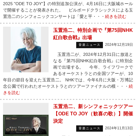
2025 "ODE TO JOY"】の特別追加公演が、4月16日に大阪城ホール
で開催することが発表された。 ビルボードクラシックスによる玉
置浩二のシンフォニックコンサートは「愛と平・・・
続きを読む
玉置浩二、特別企画で『第75回NHK
紅白歌合戦』出場
2024年12月19日
音楽ニュース
玉置浩二が、2024年12月31日に放送と
なる『第75回NHK紅白歌合戦』に特別企
画で出場する。 今年、ライフワークで
あるオーケストラとの全国ツアーが、10
年目の節目を迎えた玉置浩二。 NHKでは、今年6月に大阪・万博記
念公園で行われたオーケストラとのツアーファイナルの模・・・
続
きを読む
玉置浩二、新シンフォニックツアー
【ODE TO JOY（歓喜の歌）】開催
決定
2024年11月13日
音楽ニュース