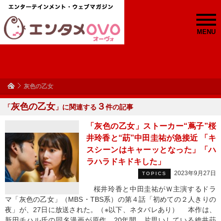
MENU
灰色の乙女
灰色の乙女
３
「
」に関連する
件の記事
「灰色の乙女」ストーカー“蔦子”桜
井玲香と“莇”中田圭祐が急接近 「キ
スシーンはキャーッとなった」「ハ
ラハラドキドキした」
2023年9月27日
TOPICS
桜井玲香と中田圭祐がＷ主演するドラ
マ「灰色の乙女」（MBS・TBS系）の第４話「初めての２人きりの
夜」が、27日に放送された。（※以下、ネタバレあり） 本作は、
新田チハル氏の同名漫画が原作。20年間、片思いしている維井莇