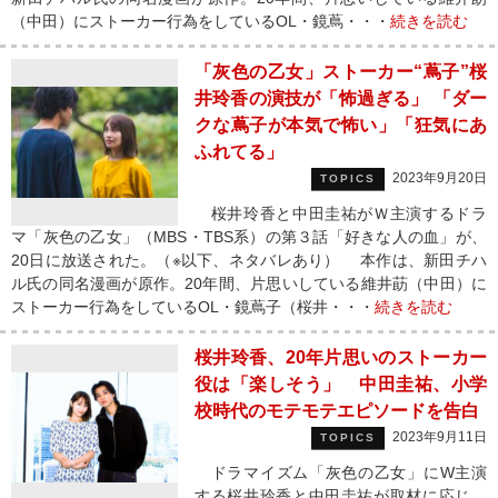
（中田）にストーカー行為をしているOL・鏡蔦・・・
続きを読む
「灰色の乙女」ストーカー“蔦子”桜
井玲香の演技が「怖過ぎる」 「ダー
クな蔦子が本気で怖い」「狂気にあ
ふれてる」
2023年9月20日
TOPICS
桜井玲香と中田圭祐がＷ主演するドラ
マ「灰色の乙女」（MBS・TBS系）の第３話「好きな人の血」が、
20日に放送された。（※以下、ネタバレあり） 本作は、新田チハ
ル氏の同名漫画が原作。20年間、片思いしている維井莇（中田）に
ストーカー行為をしているOL・鏡蔦子（桜井・・・
続きを読む
桜井玲香、20年片思いのストーカー
役は「楽しそう」 中田圭祐、小学
校時代のモテモテエピソードを告白
2023年9月11日
TOPICS
ドラマイズム「灰色の乙女」にW主演
する桜井玲香と中田圭祐が取材に応じ、