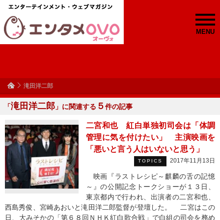
MENU
滝田洋二郎
滝田洋二郎
５
「
」に関連する
件の記事
二宮和也 紅白単独初司会は「体調
管理に気を付けたい」 主演映画を
「悪いと言う人はいないと思う」
2017年11月13日
TOPICS
映画『ラストレシピ～麒麟の舌の記憶
～』の公開記念トークショーが１３日、
東京都内で行われ、出演者の二宮和也、
西島秀俊、宮崎あおいと滝田洋二郎監督が登壇した。 二宮はこの
日、大みそかの「第６８回ＮＨＫ紅白歌合戦」で白組の司会を務め