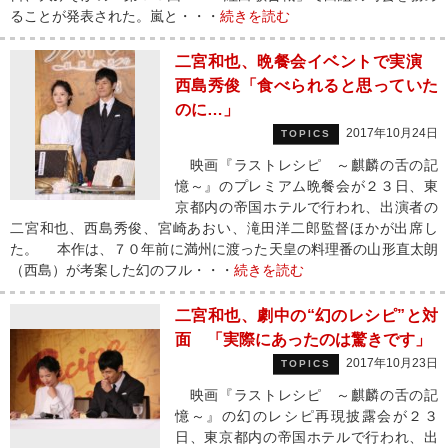
ることが発表された。嵐と・・・
続きを読む
二宮和也、晩餐会イベントで実演
西島秀俊「食べられると思っていた
のに…」
2017年10月24日
TOPICS
映画『ラストレシピ ～麒麟の舌の記
憶～』のプレミアム晩餐会が２３日、東
京都内の帝国ホテルで行われ、出演者の
二宮和也、西島秀俊、宮崎あおい、滝田洋二郎監督ほかが出席し
た。 本作は、７０年前に満州に渡った天皇の料理番の山形直太朗
（西島）が考案した幻のフル・・・
続きを読む
二宮和也、劇中の“幻のレシピ”と対
面 「実際にあったのは驚きです」
2017年10月23日
TOPICS
映画『ラストレシピ ～麒麟の舌の記
憶～』の幻のレシピ再現披露会が２３
日、東京都内の帝国ホテルで行われ、出