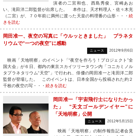
演者の二宮和也、西島秀俊、宮崎あお
い、滝田洋二郎監督が出席した。 本作は、天才料理人・佐々木充
（二宮）が、７０年前に満州に渡った天皇の料理番の山形・・・
続
きを読む
岡田准一、夜空の写真に「ウルッときました」 プラネタ
リウムで“一つの夜空”に感動
2012年9月6日
ニュース
映画「天地明察」のイベント「“夜空を作ろう！プロジェクト”全
国大会」が６日、都内の東京スカイツリータウン内「コニカミノル
タプラネタリウム“天空”」で行われ、俳優の岡田准一と滝田洋二郎
監督が登場した。 このイベントは、日本全国から投稿された約２
千枚の夜空の写・・・
続きを読む
岡田准一「宇宙飛行士になりたかっ
た」 “天文ゴールデンイヤー”に
「天地明察」公開
2012年5月15日
ニュース
映画「天地明察」の制作報告記者会見