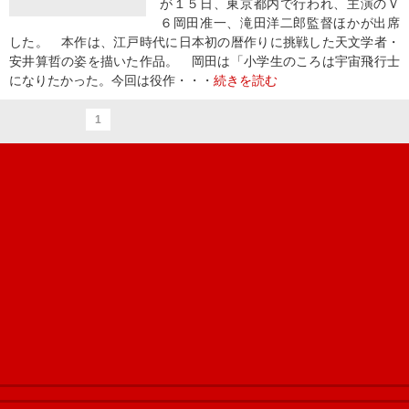
が１５日、東京都内で行われ、主演のＶ
６岡田准一、滝田洋二郎監督ほかが出席
した。 本作は、江戸時代に日本初の暦作りに挑戦した天文学者・
安井算哲の姿を描いた作品。 岡田は「小学生のころは宇宙飛行士
になりたかった。今回は役作・・・
続きを読む
1