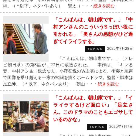
紳。（＊以下、ネタバレあり） 賢太（・・・
続きを読む
「こんばんは、朝山家です。」「中
村アンさんのこういうSっぽい役に
引かれる」「奥さんの悪態がひど過
ぎてイライラする」
2025年7月28日
TOPICS
「こんばんは、朝山家です。」（テレ
ビ朝日系）の第3話が、27日に放送された。 本作は、「キレる
妻」中村アン＆「残念な夫」小澤征悦のW主演による、衝突と罵声
で困難を乗り越える一家の奮闘を描くホームドラマ。監督・脚本は
足立紳。（＊以下、ネタバレあり） 朝山・・・
続きを読む
「こんばんは、朝山家です。」「イ
ライラするけど面白い」「足立さ
ん。このドラマのこともエゴサして
いるのかな」
2025年7月7日
TOPICS