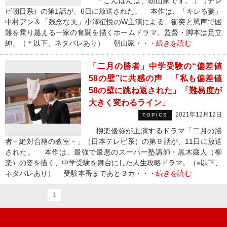
「こんばんは、朝山家です。」（テレ
ビ朝日系）の第1話が、6日に放送された。 本作は、「キレる妻」
中村アン＆「残念な夫」小澤征悦のW主演による、衝突と罵声で困
難を乗り越える一家の奮闘を描くホームドラマ。監督・脚本は足立
紳。（＊以下、ネタバレあり） 朝山家・・・
続きを読む
「二月の勝者」中学受験の“偏差値
58の壁”に共感の声 「私も偏差値
58の壁に跳ね返された」「難易度が
大きく変わるライン」
2021年12月12日
TOPICS
柳楽優弥が主演するドラマ「二月の勝
者－絶対合格の教室－」（日本テレビ系）の第９話が、11日に放送
された。 本作は、最強で最悪のスーパー塾講師・黒木蔵人（柳
楽）の姿を描く、中学受験を舞台にした人生攻略ドラマ。（※以下、
ネタバレあり） 受験本番まであと３カ・・・
続きを読む
1