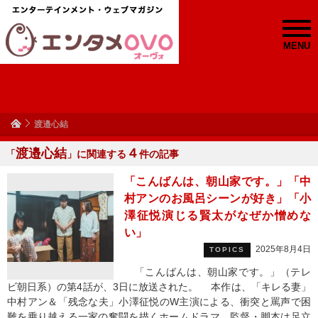
MENU
渡邉心結
渡邉心結
４
「
」に関連する
件の記事
「こんばんは、朝山家です。」「中
村アンのお風呂シーンが好き」「小
澤征悦演じる賢太がなぜか憎めな
い」
2025年8月4日
TOPICS
「こんばんは、朝山家です。」（テレ
ビ朝日系）の第4話が、3日に放送された。 本作は、「キレる妻」
中村アン＆「残念な夫」小澤征悦のW主演による、衝突と罵声で困
難を乗り越える一家の奮闘を描くホームドラマ。監督・脚本は足立