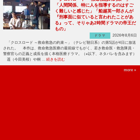
「人間関係、特に人を指導するのはすご
く難しいと感じた」「船越英一郎さんが
『刑事面に似ていると言われたことがあ
る』って、そりゃあ2時間ドラマの帝王だ
もの」
2026年8月6日
ドラマ
「クロスロード ～救命救急の約束～」（テレビ朝日系）の第5話が4日に放送
された。 本作は、救命救急医療の最前線でもがく、若き救命医・救急隊員・
警察官らの正義と成長を描く本格医療ドラマ。（※以下、ネタバレを含みます）
遥（今田美桜）や桐 …
続きを読む
more »