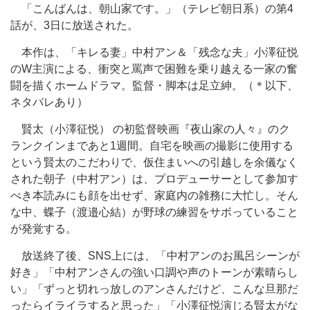
「こんばんは、朝山家です。」（テレビ朝日系）の第4
話が、3日に放送された。
本作は、「キレる妻」中村アン＆「残念な夫」小澤征悦
のW主演による、衝突と罵声で困難を乗り越える一家の奮
闘を描くホームドラマ。監督・脚本は足立紳。（＊以下、
ネタバレあり）
賢太（小澤征悦） の初監督映画『夜山家の人々』のク
ランクインまであと1週間。自宅を映画の撮影に使用する
という賢太のこだわりで、仮住まいへの引越しを余儀なく
された朝子（中村アン）は、プロデューサーとして参加す
べき本読みにも顔を出せず、家庭内の雑務に大忙し。そん
な中、蝶子（渡邉心結）が野球の練習をサボっていること
が発覚する。
放送終了後、SNS上には、「中村アンのお風呂シーンが
好き」「中村アンさんの強い口調や声のトーンが素晴らし
い」「ずっと切れっ放しのアンさんだけど、こんな旦那だ
ったらイライラすると思った」「小澤征悦演じる賢太がな