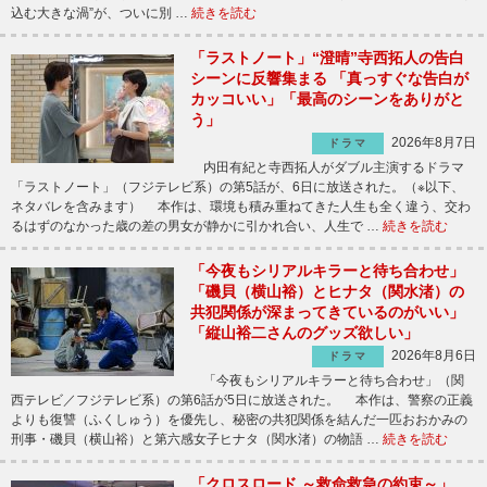
込む大きな渦”が、ついに別 …
続きを読む
「ラストノート」“澄晴”寺西拓人の告白
シーンに反響集まる 「真っすぐな告白が
カッコいい」「最高のシーンをありがと
う」
2026年8月7日
ドラマ
内田有紀と寺西拓人がダブル主演するドラマ
「ラストノート」（フジテレビ系）の第5話が、6日に放送された。（※以下、
ネタバレを含みます） 本作は、環境も積み重ねてきた人生も全く違う、交わ
るはずのなかった歳の差の男女が静かに引かれ合い、人生で …
続きを読む
「今夜もシリアルキラーと待ち合わせ」
「磯貝（横山裕）とヒナタ（関水渚）の
共犯関係が深まってきているのがいい」
「縦山裕二さんのグッズ欲しい」
2026年8月6日
ドラマ
「今夜もシリアルキラーと待ち合わせ」（関
西テレビ／フジテレビ系）の第6話が5日に放送された。 本作は、警察の正義
よりも復讐（ふくしゅう）を優先し、秘密の共犯関係を結んだ一匹おおかみの
刑事・磯貝（横山裕）と第六感女子ヒナタ（関水渚）の物語 …
続きを読む
「クロスロード ～救命救急の約束～」