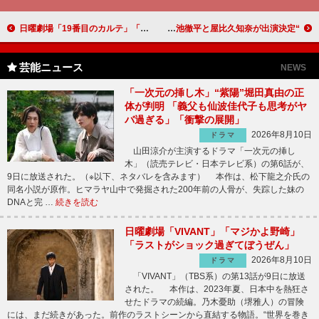
日曜劇場「19番目のカルテ」「小芝風花、木村佳乃に続いて、真剣佑も松潤ワールドに引きずり込まれたな」「津田健次郎さんは、この役と自分の人生を重ね合わせたんじゃないかな」
“MOJOプロジェクト”第2弾、ミュージカル「どろんぱ」に ミュージカル界の実力派2人、小池徹平と屋比久知奈が出演決定
芸能ニュース
NEWS
「一次元の挿し木」“紫陽”堀田真由の正
体が判明 「義父も仙波佳代子も思考がヤ
バ過ぎる」「衝撃の展開」
2026年8月10日
ドラマ
山田涼介が主演するドラマ「一次元の挿し
木」（読売テレビ・日本テレビ系）の第6話が、
9日に放送された。（※以下、ネタバレを含みます） 本作は、松下龍之介氏の
同名小説が原作。ヒマラヤ山中で発掘された200年前の人骨が、失踪した妹の
DNAと完 …
続きを読む
日曜劇場「VIVANT」「マジかよ野崎」
「ラストがショック過ぎてぼうぜん」
2026年8月10日
ドラマ
「VIVANT」（TBS系）の第13話が9日に放送
された。 本作は、2023年夏、日本中を熱狂さ
せたドラマの続編。乃木憂助（堺雅人）の冒険
には、まだ続きがあった。前作のラストシーンから直結する物語。“世界を巻き