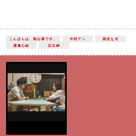
こんばんは、朝山家です。
中村アン
残念な夫
渡邉心結
足立紳