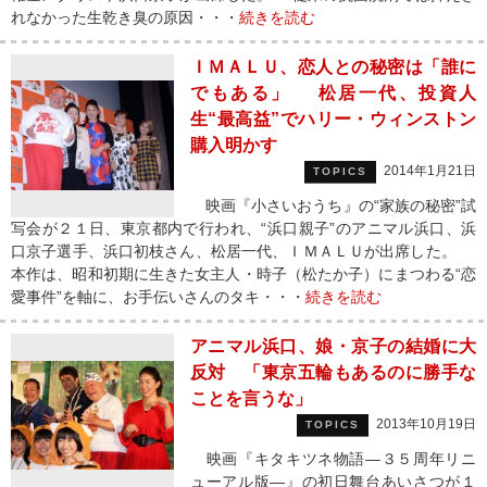
れなかった生乾き臭の原因・・・
続きを読む
ＩＭＡＬＵ、恋人との秘密は「誰に
でもある」 松居一代、投資人
生“最高益”でハリー・ウィンストン
購入明かす
2014年1月21日
TOPICS
映画『小さいおうち』の“家族の秘密”試
写会が２１日、東京都内で行われ、“浜口親子”のアニマル浜口、浜
口京子選手、浜口初枝さん、松居一代、ＩＭＡＬＵが出席した。
本作は、昭和初期に生きた女主人・時子（松たか子）にまつわる“恋
愛事件”を軸に、お手伝いさんのタキ・・・
続きを読む
アニマル浜口、娘・京子の結婚に大
反対 「東京五輪もあるのに勝手な
ことを言うな」
2013年10月19日
TOPICS
映画『キタキツネ物語―３５周年リニ
ューアル版―』の初日舞台あいさつが１