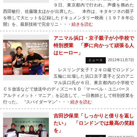
９日、東京都内で行われ、声優を務めた
西田敏行、佐藤隆太ほかが出席した。 本作は、キタキツネの親子
を映して大ヒットを記録したドキュメンタリー映画（１９７８年公
開）を、最新技術で完全リニ・・・
続きを読む
アニマル浜口・京子親子が小学校で
特別授業 「夢に向かって頑張る人
はヒーロー」
2012年11月7日
ニュース
レスリング女子７２キロ級でロンドン
五輪に出場した浜口京子選手と父のアニ
マル浜口氏が６日、東京都内の小学校で
ＣＳ放送などで放送中のディズニーＸＤ「マーベル・ユニバース
アルティメット・マニア」を記念して、一日教師として特別授業を
行った。 “スパイダーマン”・・・
続きを読む
吉田沙保里「しっかりと借りを返し
たい」 「ロンドンでは最高の笑顔
を」