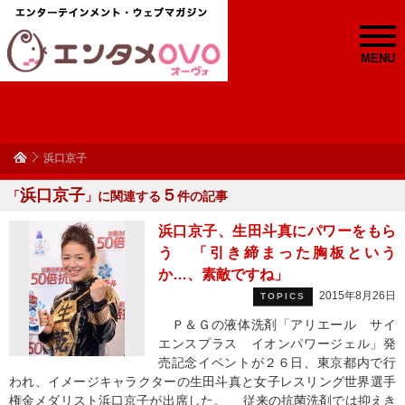
MENU
浜口京子
浜口京子
５
「
」に関連する
件の記事
浜口京子、生田斗真にパワーをもら
う 「引き締まった胸板という
か…、素敵ですね」
2015年8月26日
TOPICS
Ｐ＆Ｇの液体洗剤「アリエール サイ
エンスプラス イオンパワージェル」発
売記念イベントが２６日、東京都内で行
われ、イメージキャラクターの生田斗真と女子レスリング世界選手
権金メダリスト浜口京子が出席した。 従来の抗菌洗剤では抑えき