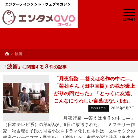
MENU
波留
波留
３
「
」に関連する
件の記事
「月夜行路 ―答えは名作の中に―」
「菊雄さん（田中直樹）の株が爆上
がりの回だった」「とっくに友達、
こんなにうれしい言葉はないよね」
2026年5月7日
TOPICS
「月夜行路 ―答えは名作の中に―」
（日本テレビ系）の第5話が、6日に放送された。 ミステリー作
家・秋吉理香子氏の同名小説をドラマ化した本作は、文学オタクの
銀座のバーのママ・野宮ルナ（波瑠）が、主婦の沢辻涼子（麻生久