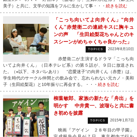
美子）と共に、文学の知識をフルに生かして事・・・
続きを読む
「こっち向いてよ向井くん」“向井
くん”赤楚衛二の連続キスに胸キュ
ンの声 「生田絵梨花ちゃんとのキ
スシーンがめちゃくちゃ良かった」
2023年8月10日
TOPICS
赤楚衛二が主演するドラマ「こっち向
いてよ向井くん」（日本テレビ系）の第５話が、９日に放送され
た。（※以下、ネタバレあり） “恋愛迷子”の向井くん（赤楚）は、
学生時代のサークル仲間との飲み会で、忘れられない元カノ・美和
子（生田絵梨花）と10年振りに再会する。・・・
続きを読む
柳葉敏郎、家族の新たな「舟出」を
明かす 中井貴一、波瑠らと共に書
き初めを披露
2015年1月7日
TOPICS
映画『アゲイン ２８年目の甲子園』
完成報告会見が７日、東京都内で行わ