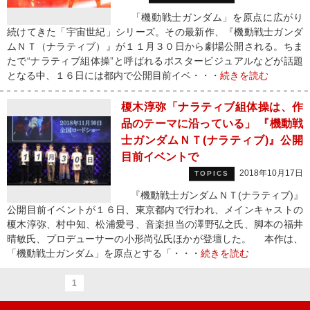
「機動戦士ガンダム」を原点に広がり
続けてきた「宇宙世紀」シリーズ。その最新作、『機動戦士ガンダ
ムＮＴ（ナラティブ）』が１１月３０日から劇場公開される。ちま
たで“ナラティブ組体操”と呼ばれるポスタービジュアルなどが話題
となる中、１６日には都内で公開目前イベ・・・
続きを読む
榎木淳弥「ナラティブ組体操は、作
品のテーマに沿っている」 『機動戦
士ガンダムＮＴ(ナラティブ)』公開
目前イベントで
2018年10月17日
TOPICS
『機動戦士ガンダムＮＴ(ナラティブ)』
公開目前イベントが１６日、東京都内で行われ、メインキャストの
榎木淳弥、村中知、松浦愛弓、音楽担当の澤野弘之氏、脚本の福井
晴敏氏、プロデューサーの小形尚弘氏ほかが登壇した。 本作は、
「機動戦士ガンダム」を原点とする「・・・
続きを読む
1