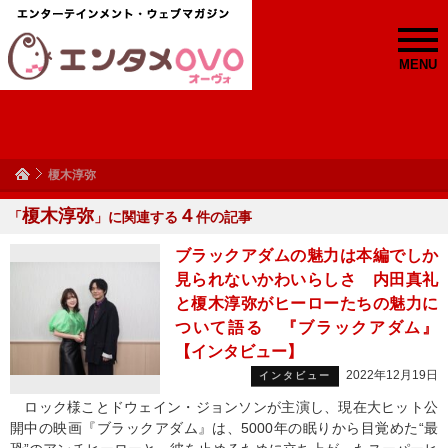
MENU
榎木淳弥
榎木淳弥
４
「
」に関連する
件の記事
ブラックアダムの魅力は本編でしか
見られないかわいらしさ 内田真礼
と榎木淳弥がヒーローたちの魅力に
ついて語る 『ブラックアダム』
【インタビュー】
2022年12月19日
インタビュー
ロック様ことドウェイン・ジョンソンが主演し、現在大ヒット公
開中の映画『ブラックアダム』は、5000年の眠りから目覚めた“最