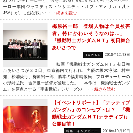
恐”のアンチヒーローと、彼を止めるために立ち上がったスーパーヒ
ーロー軍団ジャスティス・ソサエティ・オブ・アメリカ（以下
JSA）が、し烈な戦い・・・
続きを読む
梅原裕一郎「登場人物は全員被害
者。特にかわいそうなのは…」
『機動戦士ガンダムＮＴ』初日舞台
あいさつで
2018年12月3日
TOPICS
映画『機動戦士ガンダムＮＴ』初日舞
台あいさつが３０日、東京都内で行われ、声優の榎木淳弥、村中
知、松浦愛弓、梅原裕一郎、脚本の福井晴敏氏、プロデューサーの
小形尚弘氏、吉沢俊一監督が登壇した。 本作は「機動戦士ガンダ
ム」を原点とする「宇宙世紀」シリーズの・・・
続きを読む
【イベントリポート】「ナラティブ
ガンダム」のコンセプトは？ 『機
動戦士ガンダムＮＴ(ナラティブ)』
公開目前！
2018年10月19日
特集・インタビュー