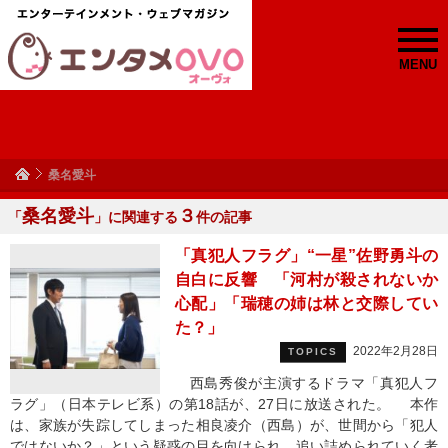
MENU
桑名愛斗
桑名愛斗
３
「
」に関連する
件の記事
「真犯人フラグ」“一星”佐野勇斗の
自白に反響 「河村が殺されないか
心配」「瑞穂の姉は林と交際してい
た？」
2022年2月28日
TOPICS
西島秀俊が主演するドラマ「真犯人フ
ラグ」（日本テレビ系）の第18話が、27日に放送された。 本作
は、家族が失踪してしまった相良凌介（西島）が、世間から「犯人
ではないか？」という疑惑の目を向けられ、追い詰められていく考