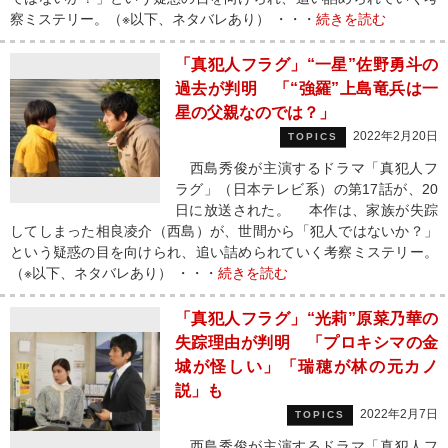
察ミステリー。（※以下、ネタバレあり） ・・・
続きを読む
「真犯人フラグ」“一星”佐野勇斗の
過去が判明 「“強羅”上島竜兵は一
星の父親なのでは？」
2022年2月20日
TOPICS
西島秀俊が主演するドラマ「真犯人フ
ラグ」（日本テレビ系）の第17話が、20
日に放送された。 本作は、家族が失踪
してしまった相良凌介（西島）が、世間から「犯人ではないか？」
という疑惑の目を向けられ、追い詰められていく考察ミステリー。
（※以下、ネタバレあり） ・・・
続きを読む
「真犯人フラグ」“光莉”原菜乃華の
失踪理由が判明 「プロキシマの金
城が怪しい」「瑞穂が林の元カノ
説」も
2022年2月7日
TOPICS
西島秀俊が主演するドラマ「真犯人フ