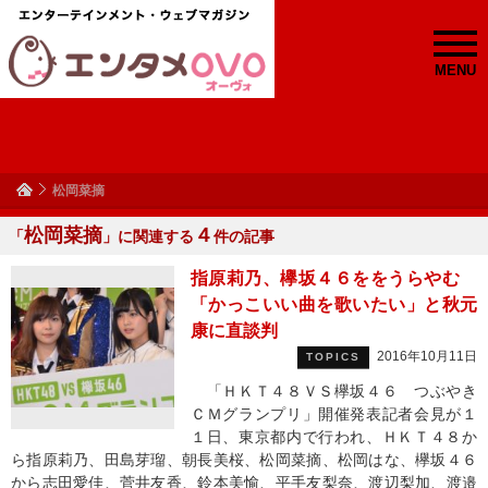
MENU
松岡菜摘
松岡菜摘
４
「
」に関連する
件の記事
指原莉乃、欅坂４６ををうらやむ
「かっこいい曲を歌いたい」と秋元
康に直談判
2016年10月11日
TOPICS
「ＨＫＴ４８ＶＳ欅坂４６ つぶやき
ＣＭグランプリ」開催発表記者会見が１
１日、東京都内で行われ、ＨＫＴ４８か
ら指原莉乃、田島芽瑠、朝長美桜、松岡菜摘、松岡はな、欅坂４６
から志田愛佳、菅井友香、鈴本美愉、平手友梨奈、渡辺梨加、渡邉