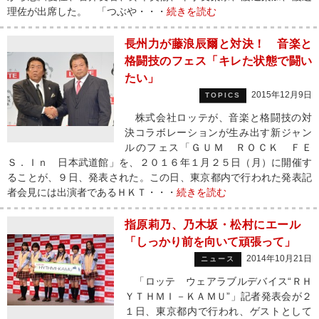
理佐が出席した。 「つぶや・・・
続きを読む
長州力が藤浪辰爾と対決！ 音楽と
格闘技のフェス「キレた状態で闘い
たい」
2015年12月9日
TOPICS
株式会社ロッテが、音楽と格闘技の対
決コラボレーションが生み出す新ジャン
ルのフェス「ＧＵＭ ＲＯＣＫ ＦＥ
Ｓ．Ｉｎ 日本武道館」を、２０１６年１月２５日（月）に開催す
ることが、９日、発表された。この日、東京都内で行われた発表記
者会見には出演者であるＨＫＴ・・・
続きを読む
指原莉乃、乃木坂・松村にエール
「しっかり前を向いて頑張って」
2014年10月21日
ニュース
「ロッテ ウェアラブルデバイス“ＲＨ
ＹＴＨＭＩ－ＫＡＭＵ”」記者発表会が２
１日、東京都内で行われ、ゲストとして