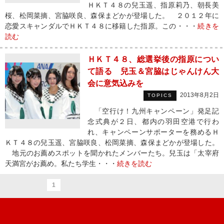
ＨＫＴ４８の兒玉遥、指原莉乃、朝長美
桜、松岡菜摘、宮脇咲良、森保まどかが登場した。 ２０１２年に
恋愛スキャンダルでＨＫＴ４８に移籍した指原。この・・・
続きを
読む
ＨＫＴ４８、総選挙後の指原につい
て語る 兒玉＆宮脇はじゃんけん大
会に意気込みを
2013年8月2日
TOPICS
「空行け！九州キャンペーン」発足記
念式典が２日、都内の羽田空港で行わ
れ、キャンペーンサポーターを務めるＨ
ＫＴ４８の兒玉遥、宮脇咲良、松岡菜摘、森保まどかが登場した。
地元のお薦めスポットを聞かれたメンバーたち。兒玉は「太宰府
天満宮がお薦め。私たち学生・・・
続きを読む
1