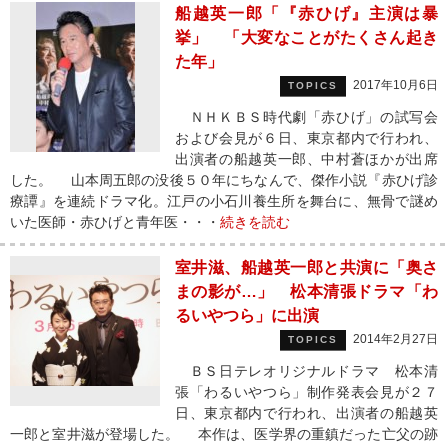
船越英一郎「『赤ひげ』主演は暴
挙」 「大変なことがたくさん起き
た年」
2017年10月6日
TOPICS
ＮＨＫＢＳ時代劇「赤ひげ」の試写会
および会見が６日、東京都内で行われ、
出演者の船越英一郎、中村蒼ほかが出席
した。 山本周五郎の没後５０年にちなんで、傑作小説『赤ひげ診
療譚』を連続ドラマ化。江戸の小石川養生所を舞台に、無骨で謎め
いた医師・赤ひげと青年医・・・
続きを読む
室井滋、船越英一郎と共演に「奥さ
まの影が…」 松本清張ドラマ「わ
るいやつら」に出演
2014年2月27日
TOPICS
ＢＳ日テレオリジナルドラマ 松本清
張「わるいやつら」制作発表会見が２７
日、東京都内で行われ、出演者の船越英
一郎と室井滋が登場した。 本作は、医学界の重鎮だった亡父の跡