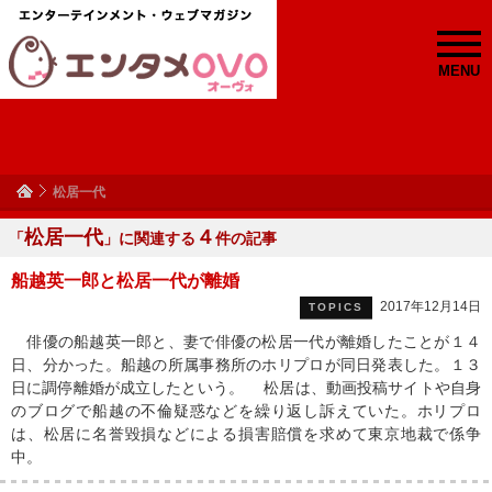
MENU
松居一代
松居一代
４
「
」に関連する
件の記事
船越英一郎と松居一代が離婚
2017年12月14日
TOPICS
俳優の船越英一郎と、妻で俳優の松居一代が離婚したことが１４
日、分かった。船越の所属事務所のホリプロが同日発表した。１３
日に調停離婚が成立したという。 松居は、動画投稿サイトや自身
のブログで船越の不倫疑惑などを繰り返し訴えていた。ホリプロ
は、松居に名誉毀損などによる損害賠償を求めて東京地裁で係争
中。