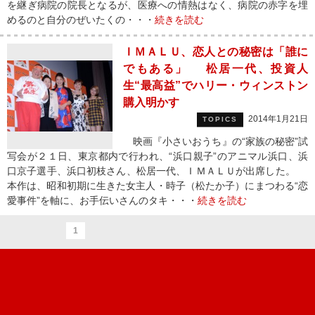
を継ぎ病院の院長となるが、医療への情熱はなく、病院の赤字を埋
めるのと自分のぜいたくの・・・
続きを読む
ＩＭＡＬＵ、恋人との秘密は「誰に
でもある」 松居一代、投資人
生“最高益”でハリー・ウィンストン
購入明かす
2014年1月21日
TOPICS
映画『小さいおうち』の“家族の秘密”試
写会が２１日、東京都内で行われ、“浜口親子”のアニマル浜口、浜
口京子選手、浜口初枝さん、松居一代、ＩＭＡＬＵが出席した。
本作は、昭和初期に生きた女主人・時子（松たか子）にまつわる“恋
愛事件”を軸に、お手伝いさんのタキ・・・
続きを読む
1