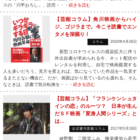
スの「六甲おろし」、読売・・・
続きを読む
【芸能コラム】角川映画からハイ
ジ、ゴジラまで。今こそ読書でエン
タメを深掘り！
2020年4月28日
コラム
新型コロナウイルスの感染拡大に伴う
外出自粛が求められる今、ネット配信や
レンタルを利用し、自宅で映画鑑賞する
人も多いだろう。見方を変えれば、気になっていた作品を一気見す
るまたとない機会だ。だが、画面ばかり見ているのも疲れる。そん
なときは、読書で気分転換を・・・
続きを読む
【芸能コラム】「フランケンシュタ
インの恋」のルーツ？ 日本が生ん
だＳＦ映画「変身人間シリーズ」と
は…
2017年5月19日
ほぼ週刊芸能コラム
綾野剛、二階堂ふみ、柳楽優弥ら若手