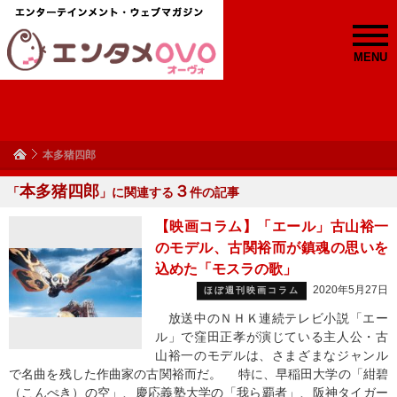
MENU
本多猪四郎
本多猪四郎
３
「
」に関連する
件の記事
【映画コラム】「エール」古山裕一
のモデル、古関裕而が鎮魂の思いを
込めた「モスラの歌」
2020年5月27日
ほぼ週刊映画コラム
放送中のＮＨＫ連続テレビ小説「エー
ル」で窪田正孝が演じている主人公・古
山裕一のモデルは、さまざまなジャンル
で名曲を残した作曲家の古関裕而だ。 特に、早稲田大学の「紺碧
（こんぺき）の空」、慶応義塾大学の「我ら覇者」、阪神タイガー