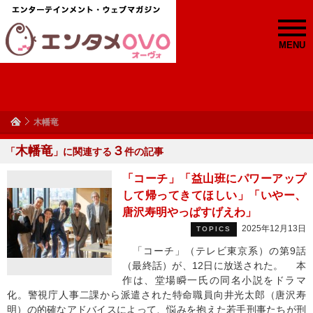
MENU
木幡竜
木幡竜
３
「
」に関連する
件の記事
「コーチ」「益山班にパワーアップ
して帰ってきてほしい」「いやー、
唐沢寿明やっぱすげえわ」
2025年12月13日
TOPICS
「コーチ」（テレビ東京系）の第9話
（最終話）が、12日に放送された。 本
作は、堂場瞬一氏の同名小説をドラマ
化。警視庁人事二課から派遣された特命職員向井光太郎（唐沢寿
明）の的確なアドバイスによって、悩みを抱えた若手刑事たちが刑