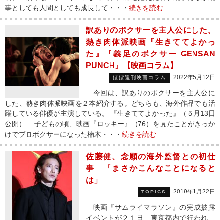
事としても人間としても成長して・・・
続きを読む
訳ありのボクサーを主人公にした、
熱き肉体派映画『生きててよかっ
た』『義足のボクサー GENSAN
PUNCH』【映画コラム】
2022年5月12日
ほぼ週刊映画コラム
今回は、訳ありのボクサーを主人公に
した、熱き肉体派映画を２本紹介する。どちらも、海外作品でも活
躍している俳優が主演している。 『生きててよかった』（５月13日
公開） 子どもの頃、映画『ロッキー』（76）を見たことがきっか
けでプロボクサーになった楠木・・・
続きを読む
佐藤健、念願の海外監督との初仕
事 「まさかこんなことになると
は」
2019年1月22日
TOPICS
映画『サムライマラソン』の完成披露
イベントが２１日、東京都内で行われ、