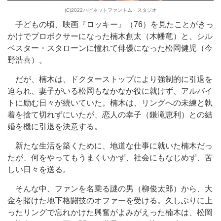
(C)2022ハピネットファントム・スタジオ
子どもの頃、映画『ロッキー』（76）を見たことがきっ
かけでプロボクサーになった楠木創太（木幡竜）と、シル
ベスター・スタローンに憧れて俳優になった松岡健児（今
野浩喜）。
だが、楠木は、ドクターストップにより強制的に引退を
迫られ、妻子がいる松岡もなかなか役に就けず、アルバイ
トに励む日々が続いていた。楠木は、リングへの未練と執
着を捨て切れずにいたが、恋人の幸子（鎌滝恵利）との結
婚を機に引退を決意する。
新たな生活を築くために、地道な仕事に就いた楠木だっ
たが、何をやってもうまくいかず、社会にもなじめず、苦
しい日々を送る。
そんな中、ファンを名乗る謎の男（柳俊太郎）から、大
金を賭けた地下格闘技のオファーを受ける。久しぶりに上
ったリングで忘れかけた興奮がよみがえった楠木は、松岡