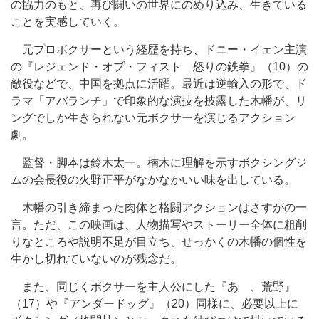
の協力のもと、再び闘いの世界にのめり込み、生きている
ことを実感していく。
元プロボクサーという経歴を持ち、ドニー・イェン主演
の『レジェンド・オブ・フィスト 怒りの鉄拳』（10）の
敵役などで、中国を拠点に活躍。最近は逆輸入の形で、ド
ラマ「アバランチ」で印象的な演技を披露した木幡が、リ
ングでしか生きられない元ボクサーを演じるアクション
劇。
監督・脚本は鈴木太一。楠木に理解を示すボクシングジ
ムの会長役の火野正平がなかなかいい味を出している。
木幡の引き締まった肉体と格闘アクションはさすがの一
言。ただ、この映画は、人物描写やストーリー全体に粗削
りなところや説明不足が目立ち、せっかくの木幡の個性を
生かし切れていないのが残念だ。
また、同じくボクサーを主人公にした『あゝ、荒野』
（17）や『アンダードッグ』（20）同様に、必要以上に