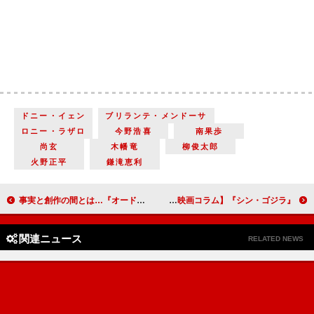
ドニー・イェン
ブリランテ・メンドーサ
ロニー・ラザロ
今野浩喜
南果歩
尚玄
木幡竜
柳俊太郎
火野正平
鎌滝恵利
事実と創作の間とは…『オードリー・ヘプバーン』『マイ・ニューヨーク・ダイアリー』【映画コラム】
『シン・ゴジラ』に続いて、舞台を現代社会に置き換えて再構築した『シン・ウルトラマン』【映画コラム】
関連ニュース
RELATED NEWS