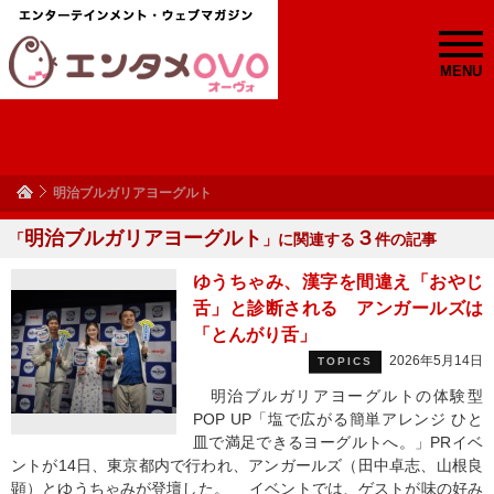
MENU
明治ブルガリアヨーグルト
明治ブルガリアヨーグルト
３
「
」に関連する
件の記事
ゆうちゃみ、漢字を間違え「おやじ
舌」と診断される アンガールズは
「とんがり舌」
2026年5月14日
TOPICS
明治ブルガリアヨーグルトの体験型
POP UP「塩で広がる簡単アレンジ ひと
皿で満足できるヨーグルトへ。」PRイベ
ントが14日、東京都内で行われ、アンガールズ（田中卓志、山根良
顕）とゆうちゃみが登壇した。 イベントでは、ゲストが味の好み