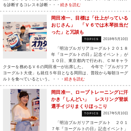
を診断するコレスキ診断・・・
続きを読む
岡田准一、目標は「仕上がっている
おじさん」 「Ｖ６では木琴担当だ
った」と冗談も
2018年5月10日
TOPICS
「明治ブルガリアヨーグルト２０１８
年『ヨーグルトの日』記念イベント」が
１０日、東京都内で行われ、ＣＭキャラ
クターを務めるＶ６の岡田准一が出席した。 今年で「ブルガリア
ヨーグルト大使」も就任５年目となる岡田は、普段から毎朝ヨーグ
ルトを食べているという。・・・
続きを読む
岡田准一、ロープトレーニングに汗
かき「しんどい」 レスリング登坂
選手イジりまくりほっこり
2017年5月10日
TOPICS
「明治ブルガリアヨーグルト ２０１
７年『ヨーグルトの日』記念イベント」