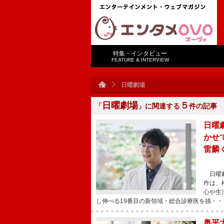
特集・インタビュー
FEATURE & INTERVIEW
日曜劇場
日曜劇場
５
「
」に関連する
件の記事
日曜
かせ
雷麟
日曜劇
作は、
心や生
し伸べる19番目の新領域・総合診療医を描・・
奥平