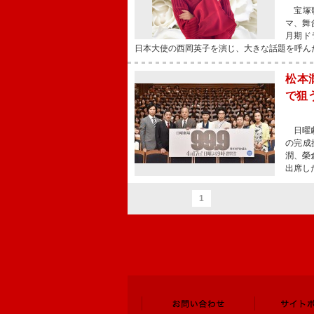
宝塚歌
マ、舞
月期ド
日本大使の西岡英子を演じ、大きな話題を呼ん
松本
で狙
日曜劇
の完成
潤、榮
出席し
1