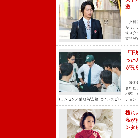
激 
文科省
かう、
送スタ
文科省
「下
った
が見
鈴木亮
された
地域、
(カンゼン／菊地高弘 著)にインスピレーション
檀れ
私が
ンタ