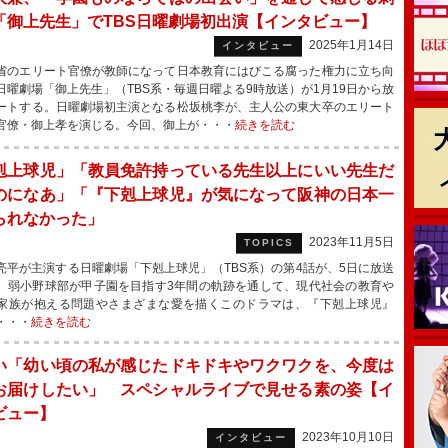
「御上先生」でTBS日曜劇場初出演【インタビュー】
2025年1月14日
インタビュー
のエリート官僚が教師になって日本教育にはびこる腐った権力に立ち向
日曜劇場「御上先生」（TBS系・毎週日曜よる9時放送）が1月19日から放
ートする。日曜劇場初主演となる松坂桃李が、主人公の東大卒のエリート
官僚・御上孝を演じる。今回、御上が・・・
続きを読む
剋上球児」「教員免許持っている先生以上にいい先生だ
のになあ」「『下剋上球児』が気になって阪神の日本一
られなかった」
2023年11月5日
TOPICS
平が主演する日曜劇場「下剋上球児」（TBS系）の第4話が、5日に放送
。弱小野球部が甲子園を目指す3年間の軌跡を通して、現代社会の教育や
家族が抱える問題やさまざまな愛を描くこのドラマは、『下剋上球児』
・・・
続きを読む
い「幼い頃の私が感じたドキドキやワクワクを、今度は
お届けしたい」 スペシャルライブで見せる素の姿【イ
ビュー】
2023年10月10日
インタビュー