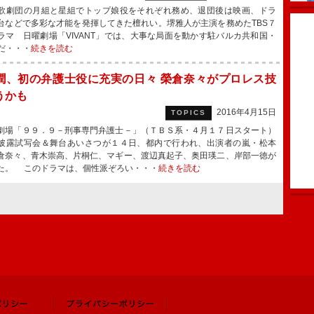
劇団の月組と星組でトップ娘役をそれぞれ務め、退団後は映画、ドラ
台などで多彩な才能を発揮してきた檀れい。堺雅人が主演を務めたTBS７
ラマ 日曜劇場「VIVANT」では、大事な局面を動かす駐バルカ共和国・
だ・・・
続きを読む
潤、初の弁護士役に充実の日々 榮倉奈々がプロレス技
うかも
2016年4月15日
TOPICS
場「９９．９－刑事専門弁護士－」（ＴＢＳ系・４月１７日スタート）
披露試写会＆舞台あいさつが１４日、都内で行われ、出演者の嵐・松本
倉奈々、青木崇高、片桐仁、マギー、渡辺真起子、奥田瑛二、岸部一徳が
た。 このドラマは、個性派ぞろい・・・
続きを読む