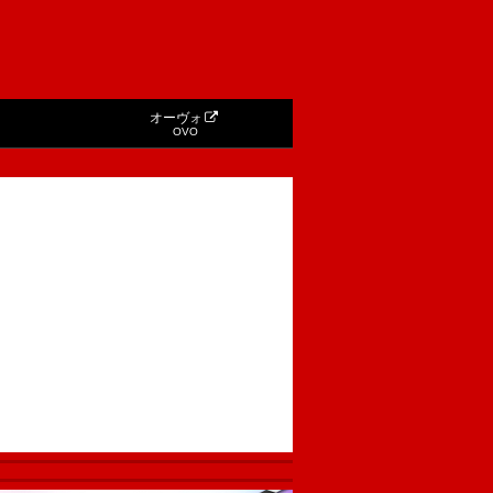
オーヴォ
OVO