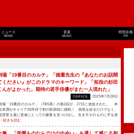
ニュース
音楽
特別企画
NEWS
MUSIC
PR
劇場「19番目のカルテ」「徳重先生の『あなたのお話聞
てください』がこのドラマのキーワード」「拓役の杉田
くんがよかった。期待の若手俳優がまた一人現れた」
2025年7月28日
TOPICS
場「19番目のカルテ」（TBS系）の第2話が、27日に放送された。 本
松本潤がキャリア30年目で初の医師役に挑戦！ 病気を診るだけでなく、
活背景を基に患者にとっての最善を見つけ出し、生き方そのものに手を差
・
続きを読む
大兼、「学園ものならではの出会い」を通して感じる刺