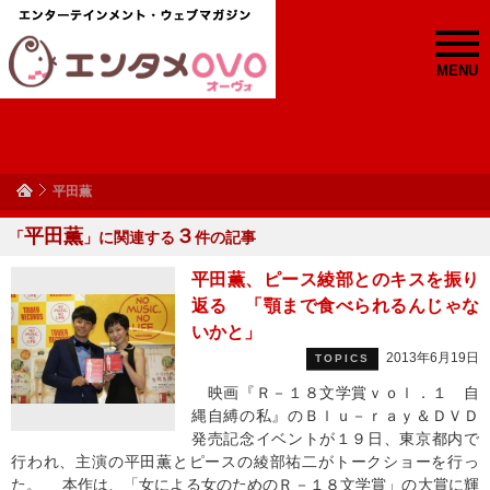
MENU
平田薫
平田薫
３
「
」に関連する
件の記事
平田薫、ピース綾部とのキスを振り
返る 「顎まで食べられるんじゃな
いかと」
2013年6月19日
TOPICS
映画『Ｒ－１８文学賞ｖｏｌ．１ 自
縄自縛の私』のＢｌｕ－ｒａｙ＆ＤＶＤ
発売記念イベントが１９日、東京都内で
行われ、主演の平田薫とピースの綾部祐二がトークショーを行っ
た。 本作は、「女による女のためのＲ－１８文学賞」の大賞に輝