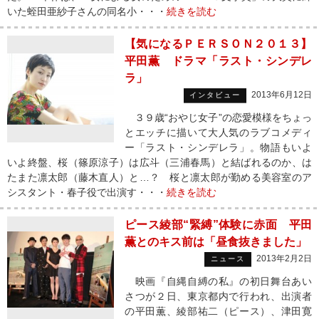
いた蛭田亜紗子さんの同名小・・・
続きを読む
【気になるＰＥＲＳＯＮ２０１３】
平田薫 ドラマ「ラスト・シンデレ
ラ」
2013年6月12日
インタビュー
３９歳“おやじ女子”の恋愛模様をちょっ
とエッチに描いて大人気のラブコメディ
ー「ラスト・シンデレラ」。物語もいよ
いよ終盤、桜（篠原涼子）は広斗（三浦春馬）と結ばれるのか、は
たまた凛太郎（藤木直人）と…？ 桜と凛太郎が勤める美容室のア
シスタント・春子役で出演す・・・
続きを読む
ピース綾部“緊縛”体験に赤面 平田
薫とのキス前は「昼食抜きました」
2013年2月2日
ニュース
映画『自縄自縛の私』の初日舞台あい
さつが２日、東京都内で行われ、出演者
の平田薫、綾部祐二（ピース）、津田寛