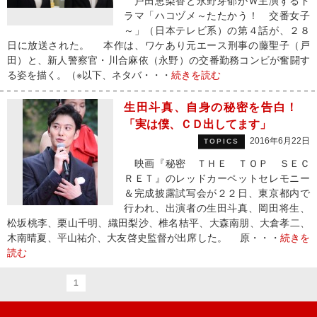
戸田恵梨香と永野芽郁がＷ主演するド
ラマ「ハコヅメ～たたかう！ 交番女子
～」（日本テレビ系）の第４話が、２８
日に放送された。 本作は、ワケあり元エース刑事の藤聖子（戸
田）と、新人警察官・川合麻依（永野）の交番勤務コンビが奮闘す
る姿を描く。（※以下、ネタバ・・・
続きを読む
生田斗真、自身の秘密を告白！
「実は僕、ＣＤ出してます」
2016年6月22日
TOPICS
映画『秘密 ＴＨＥ ＴＯＰ ＳＥＣ
ＲＥＴ』のレッドカーペットセレモニー
＆完成披露試写会が２２日、東京都内で
行われ、出演者の生田斗真、岡田将生、
松坂桃李、栗山千明、織田梨沙、椎名桔平、大森南朋、大倉孝二、
木南晴夏、平山祐介、大友啓史監督が出席した。 原・・・
続きを
読む
1