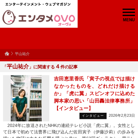
MENU
平山祐介
平山祐介
４
「
」に関連する
件の記事
吉田恵里香氏「寅子の視点では描け
なかったものを、どれだけ描ける
か」「虎に翼」スピンオフに込めた
脚本家の思い「山田轟法律事務所」
【インタビュー】
2026年2月23日
インタビュー
2024年に放送されたNHKの連続テレビ小説「虎に翼」。女性とし
て日本で初めて法曹界に飛び込んだ佐田寅子（伊藤沙莉）の歩みを