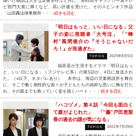
描いた物語は大きな反響を呼ぶと共に、第62回ギャラクシー賞テレ
ビ部門大賞に輝くなど、高い評価を受けた。そのスピンオフ作品
「山田轟法律事務所・・・
続きを読む
「明日はもっと、いい日になる」父
子の姿に視聴者「大号泣」 「“蜂
村”風間俊介の『そうじゃないだ
ろ！』が良過ぎた」
2025年8月5日
TOPICS
福原遥が主演するドラマ「明日はもっ
と、いい日になる」（フジテレビ系）の第5話が、4日に放送され
た。（※以下、ネタバレあり） 本作は、海辺の児童相談所を舞台
に、そこで働く個性的な面々が子どもたちの純粋な思いに胸を打た
れ、その親までも救っていく姿を描くハート・・・
続きを読む
「ハコヅメ」第４話「今回も面白く
て腹がよじれた」 「“藤”戸田恵梨
香の過去の謎が気になる」
2021年7月29日
TOPICS