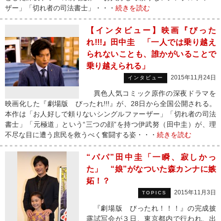
ザー」「切れ者の司法書士」・・・
続きを読む
【インタビュー】映画『びった
れ!!!』田中圭 「一人では乗り越え
られないことも、誰かがいることで
乗り越えられる」
2015年11月24日
インタビュー
異色人気コミック原作の深夜ドラマを
映画化した『劇場版 びったれ!!!』が、28日から全国公開される。
本作は「お人好しで頼りないシングルファーザー」「切れ者の司法
書士」「元極道」という“三つの顔”を持つ伊武努（田中圭）が、理
不尽な目に遭う庶民を救うべく奮闘する姿・・・
続きを読む
“パパ”田中圭「一瞬、寂しかっ
た」 “娘”がなついた森カンナに嫉
妬！？
2015年11月3日
TOPICS
『劇場版 びったれ！！！』の完成披
露試写会が３日、東京都内で行われ、出