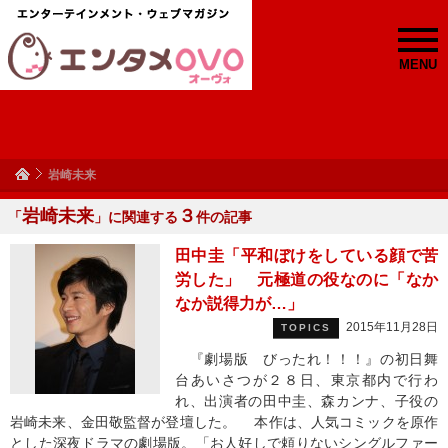
MENU
岩崎未来
岩崎未来
３
「
」に関連する
件の記事
田中圭「平和ぼけをしている顔で苦
労した」 元極道の役なのに「なか
なか説得力が…」
2015年11月28日
TOPICS
『劇場版 びったれ！！！』の初日舞
台あいさつが２８日、東京都内で行わ
れ、出演者の田中圭、森カンナ、子役の
岩崎未来、金田敬監督が登壇した。 本作は、人気コミックを原作
とした深夜ドラマの劇場版。「お人好しで頼りないシングルファー