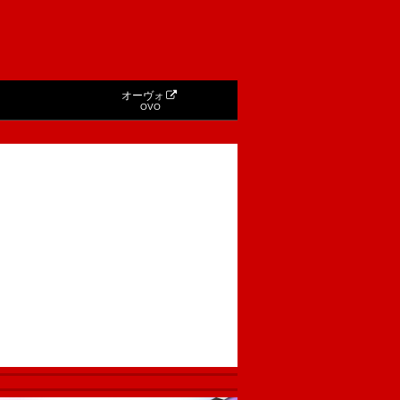
オーヴォ
OVO