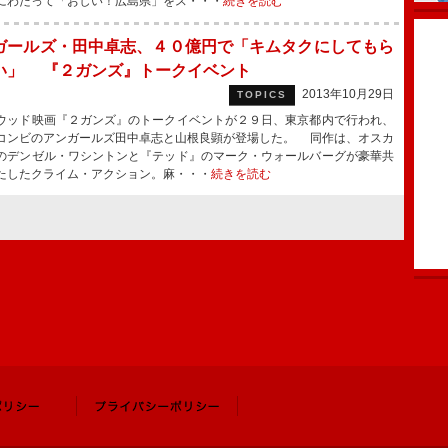
にわたって「おしい！広島県」をス・・・
続きを読む
ガールズ・田中卓志、４０億円で「キムタクにしてもら
い」 『２ガンズ』トークイベント
2013年10月29日
TOPICS
ッド映画『２ガンズ』のトークイベントが２９日、東京都内で行われ、
コンビのアンガールズ田中卓志と山根良顕が登場した。 同作は、オスカ
のデンゼル・ワシントンと『テッド』のマーク・ウォールバーグが豪華共
たしたクライム・アクション。麻・・・
続きを読む