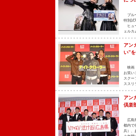
ブルー
特別試
ヒュー
ェルカ
アン
い”
映画『
お笑い
スクー
ススリ
アン
倶楽
広島県
都内で
兵）、