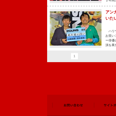
２年間
アン
いた
ハリウ
お笑い
ー俳優
演を果
1