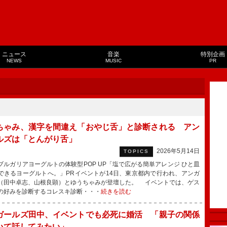
ニュース
音楽
特別企画
NEWS
MUSIC
PR
ちゃみ、漢字を間違え「おやじ舌」と診断される アン
ルズは「とんがり舌」
2026年5月14日
TOPICS
ルガリアヨーグルトの体験型POP UP「塩で広がる簡単アレンジ ひと皿
できるヨーグルトへ。」PRイベントが14日、東京都内で行われ、アンガ
（田中卓志、山根良顕）とゆうちゃみが登壇した。 イベントでは、ゲス
の好みを診断するコレスキ診断・・・
続きを読む
ガールズ田中、イベントでも必死に婚活 「親子の関係
いて話してみたい」