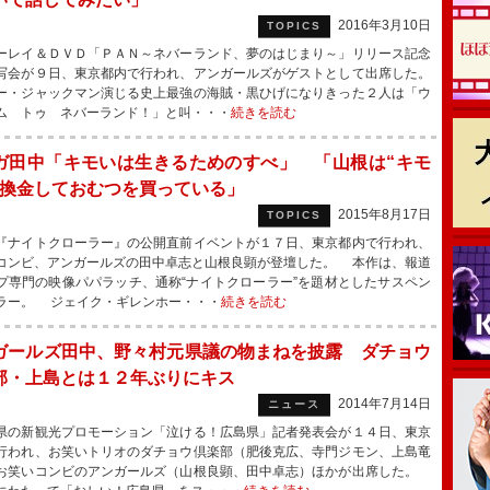
2016年3月10日
TOPICS
レイ＆ＤＶＤ「ＰＡＮ～ネバーランド、夢のはじまり～」リリース記念
写会が９日、東京都内で行われ、アンガールズがゲストとして出席した。
・ジャックマン演じる史上最強の海賊・黒ひげになりきった２人は「ウ
ム トゥ ネバーランド！」と叫・・・
続きを読む
ガ田中「キモいは生きるためのすべ」 「山根は“キモ
を換金しておむつを買っている」
2015年8月17日
TOPICS
ナイトクローラー』の公開直前イベントが１７日、東京都内で行われ、
コンビ、アンガールズの田中卓志と山根良顕が登壇した。 本作は、報道
プ専門の映像パパラッチ、通称“ナイトクローラー”を題材としたサスペン
ラー。 ジェイク・ギレンホー・・・
続きを読む
ガールズ田中、野々村元県議の物まねを披露 ダチョウ
部・上島とは１２年ぶりにキス
2014年7月14日
ニュース
の新観光プロモーション「泣ける！広島県」記者発表会が１４日、東京
行われ、お笑いトリオのダチョウ倶楽部（肥後克広、寺門ジモン、上島竜
お笑いコンビのアンガールズ（山根良顕、田中卓志）ほかが出席した。