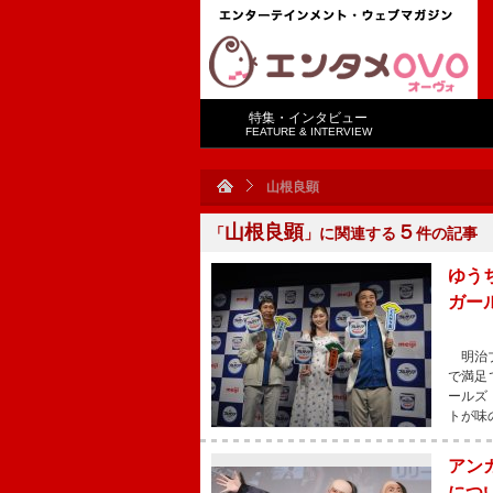
特集・インタビュー
FEATURE & INTERVIEW
山根良顕
山根良顕
５
「
」に関連する
件の記事
ゆう
ガー
明治ブ
で満足
ールズ
トが味
アン
につ