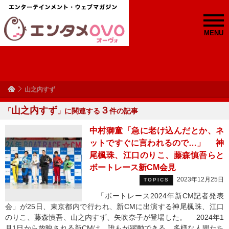
MENU
山之内すず
山之内すず
３
「
」に関連する
件の記事
中村獅童「急に老け込んだとか、ネ
ットですぐに言われるので…」 神
尾楓珠、江口のりこ、藤森慎吾らと
ボートレース新CM会見
2023年12月25日
TOPICS
「ボートレース2024年新CM記者発表
会」が25日、東京都内で行われ、新CMに出演する神尾楓珠、江口
のりこ、藤森慎吾、山之内すず、矢吹奈子が登場した。 2024年1
月1日から放映される新CMは、誰もが躍動できる、多様な人間たち