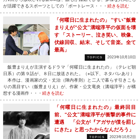
が活躍できるスポーツとしての「ボートレース・・・
続きを読む
「何曜日に生まれたの」 “すい”飯豊
まりえが“公文”溝端淳平の仮面を壊
す 「ストーリー、泣き笑い、映像、
伏線回収、結末、そして音楽。全て
最高」
2023年10月10日
TOPICS
飯豊まりえが主演するドラマ「何曜日に生まれたの」（テレビ朝
日系）の第９話が、８日に放送された。（※以下、ネタバレあり）
本作は、漫画家の父・丈治（陣内孝則）と二人で暮らす引きこも
りの黒目すい（飯豊まりえ）が、作家・公文竜炎（溝端淳平）が構
想する漫画作・・・
続きを読む
「何曜日に生まれたの」最終回目
前、“公文”溝端淳平が衝撃的事件に
遭遇 「公文が『アガサが僕を罰し
にきた』と思ったからなんだろう」
2023年10月2日
TOPICS