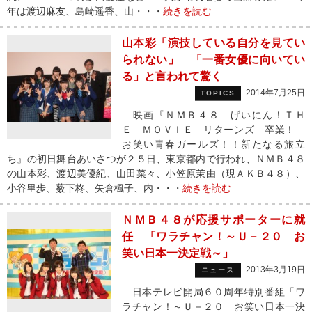
年は渡辺麻友、島崎遥香、山・・・
続きを読む
山本彩「演技している自分を見てい
られない」 「一番女優に向いてい
る」と言われて驚く
2014年7月25日
TOPICS
映画『ＮＭＢ４８ げいにん！ＴＨ
Ｅ ＭＯＶＩＥ リターンズ 卒業！
お笑い青春ガールズ！！新たなる旅立
ち』の初日舞台あいさつが２５日、東京都内で行われ、ＮＭＢ４８
の山本彩、渡辺美優紀、山田菜々、小笠原茉由（現ＡＫＢ４８）、
小谷里歩、薮下柊、矢倉楓子、内・・・
続きを読む
ＮＭＢ４８が応援サポーターに就
任 「ワラチャン！～Ｕ－２０ お
笑い日本一決定戦～」
2013年3月19日
ニュース
日本テレビ開局６０周年特別番組「ワ
ラチャン！～Ｕ－２０ お笑い日本一決