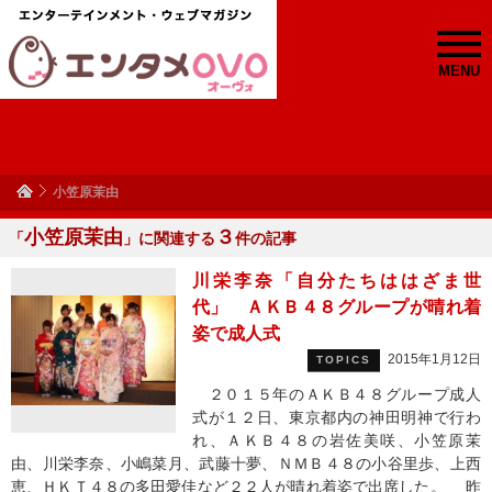
MENU
小笠原茉由
小笠原茉由
３
「
」に関連する
件の記事
川栄李奈「自分たちははざま世
代」 ＡＫＢ４８グループが晴れ着
姿で成人式
2015年1月12日
TOPICS
２０１５年のＡＫＢ４８グループ成人
式が１２日、東京都内の神田明神で行わ
れ、ＡＫＢ４８の岩佐美咲、小笠原茉
由、川栄李奈、小嶋菜月、武藤十夢、ＮＭＢ４８の小谷里歩、上西
恵、ＨＫＴ４８の多田愛佳など２２人が晴れ着姿で出席した。 昨