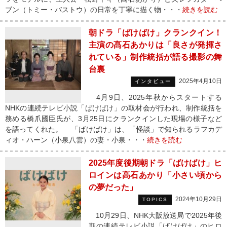
ブン（トミー・バストウ）の日常を丁寧に描く物・・・
続きを読む
朝ドラ「ばけばけ」クランクイン！
主演の髙石あかりは「良さが発揮さ
れている」制作統括が語る撮影の舞
台裏
2025年4月10日
インタビュー
4月9日、2025年秋からスタートする
NHKの連続テレビ小説「ばけばけ」の取材会が行われ、制作統括を
務める橋爪國臣氏が、3月25日にクランクインした現場の様子など
を語ってくれた。 「ばけばけ」は、「怪談」で知られるラフカデ
ィオ・ハーン（小泉八雲）の妻・小泉・・・
続きを読む
2025年度後期朝ドラ「ばけばけ」ヒ
ロインは高石あかり「小さい頃から
の夢だった」
2024年10月29日
TOPICS
10月29日、NHK大阪放送局で2025年後
期の連続テレビ小説「ばけばけ」のヒロ