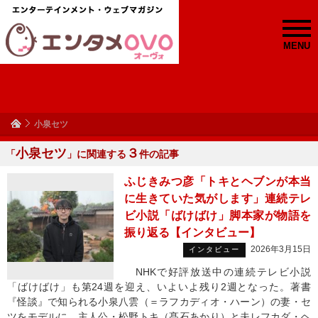
MENU
小泉セツ
小泉セツ
３
「
」に関連する
件の記事
ふじきみつ彦「トキとヘブンが本当
に生きていた気がします」連続テレ
ビ小説「ばけばけ」脚本家が物語を
振り返る【インタビュー】
2026年3月15日
インタビュー
NHKで好評放送中の連続テレビ小説
「ばけばけ」も第24週を迎え、いよいよ残り2週となった。著書
『怪談』で知られる小泉八雲（＝ラフカディオ・ハーン）の妻・セ
ツをモデルに、主人公・松野トキ（髙石あかり）と夫レフカダ・ヘ