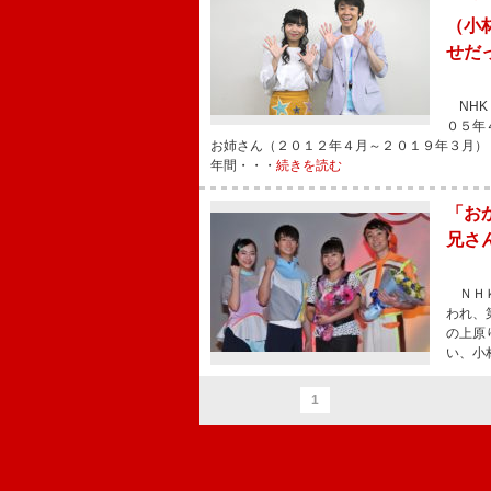
（小
せだ
NHK
０５年
お姉さん（２０１２年４月～２０１９年３月）
年間・・・
続きを読む
「お
兄さ
ＮＨＫ
われ、
の上原
い、小
1