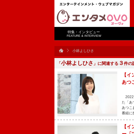
特集・インタビュー
FEATURE & INTERVIEW
小林よしひさ
小林よしひさ
３
「
」に関連する
件の
【イ
あつ
202
た「あ
あつこ
番組に
【イ
ー「