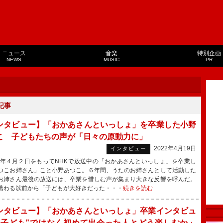
ニュース
音楽
特別企画
NEWS
MUSIC
PR
記事
ンタビュー】「おかあさんといっしょ」を卒業した小野
こ 子どもたちの声が「日々の原動力に」
2022年4月19日
インタビュー
2年４月２日をもってNHKで放送中の「おかあさんといっしょ」を卒業し
つこお姉さん」こと小野あつこ。６年間、うたのお姉さんとして活動した
お姉さん最後の放送には、卒業を惜しむ声が集まり大きな反響を呼んだ。
携わる以前から「子どもが大好きだった・・・
続きを読む
ンタビュー】「おかあさんといっしょ」卒業インタビュ
“子ども”ではなく初めて出会った人とどう楽しむか」