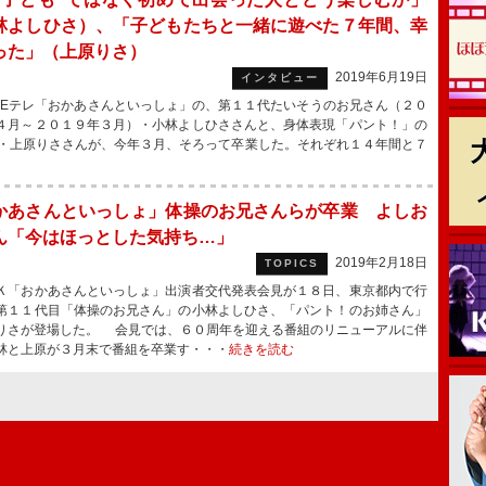
林よしひさ）、「子どもたちと一緒に遊べた７年間、幸
った」（上原りさ）
2019年6月19日
インタビュー
 Eテレ「おかあさんといっしょ」の、第１１代たいそうのお兄さん（２０
４月～２０１９年３月）・小林よしひささんと、身体表現「パント！」の
・上原りささんが、今年３月、そろって卒業した。それぞれ１４年間と７
かあさんといっしょ」体操のお兄さんらが卒業 よしお
ん「今はほっとした気持ち…」
2019年2月18日
TOPICS
「おかあさんといっしょ」出演者交代発表会見が１８日、東京都内で行
第１１代目「体操のお兄さん」の小林よしひさ、「パント！のお姉さん」
りさが登場した。 会見では、６０周年を迎える番組のリニューアルに伴
林と上原が３月末で番組を卒業す・・・
続きを読む