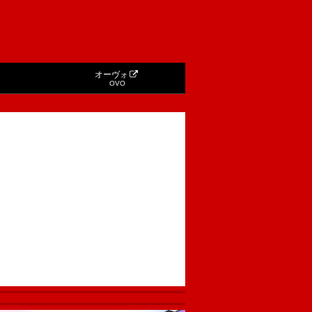
オーヴォ
OVO