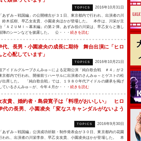
2016年10月31日
TOPICS
あずみ～戦国編」の公開稽古が３１日、東京都内で行われ、出演者の川
、鈴木拡樹、早乙女友貴、小園凌央ほかが登場した。 本作は、川栄が主
台「ＡＺＵＭＩ～幕末編」の第２弾。あずみ役の川栄は、早乙女らと激し
殺陣のシーンなどを披露した。 公・・・
続きを読む
伊代、長男・小園凌央の成長に期待 舞台出演に「ヒロ
んと心配しています」
2016年10月21日
TOPICS
アイドルグループさんみゅ～による定期公演「純白歌合戦 ＃４」が２
東京都内で行われ、開催前リハーサルに出演者のさんみゅ～とゲストの松
が出席した。 「純白歌合戦」では、１９８０年代アイドルの継承を掲げ
しているさんみゅ～が、今年４月か・・・
続きを読む
女友貴、婚約者・島袋寛子は「料理がおいしい」 ヒロ
伊代の長男、小園凌央「変なスキャンダルがないよう
2016年9月30日
TOPICS
あずみ～戦国編」公演成功祈願・制作発表会が３０日、東京都内の花園
行われ、出演者の川栄李奈、早乙女友貴、小園凌央ほかが登場した。 本