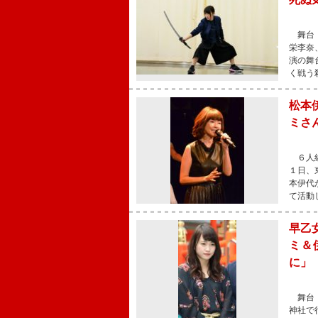
舞台「
栄李奈
演の舞
く戦う
松本
ミさ
６人組
１日、
本伊代
て活動
早乙
ミ＆
に」
舞台「
神社で