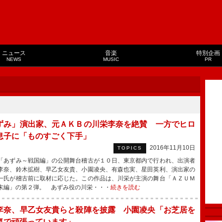
ニュース
音楽
特別企画
NEWS
MUSIC
PR
ずみ」演出家、元ＡＫＢの川栄李奈を絶賛 一方でヒロ
息子に「ものすごく下手」
2016年11月10日
TOPICS
あずみ～戦国編」の公開舞台稽古が１０日、東京都内で行われ、出演者
李奈、鈴木拡樹、早乙女友貴、小園凌央、有森也実、星田英利、演出家の
一氏が稽古前に取材に応じた。この作品は、川栄が主演の舞台「ＡＺＵＭ
末編」の第２弾。 あずみ役の川栄・・・
続きを読む
李奈、早乙女友貴らと殺陣を披露 小園凌央「お芝居を
気で頑張っています」