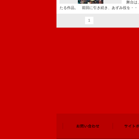
舞台は
たる作品。 前回に引き続き、あずみ役を・・
1