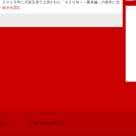
、２０１５年に川栄主演で上演された「ＡＺＵＭＩ～幕末編」の前作に当
・
続きを読む