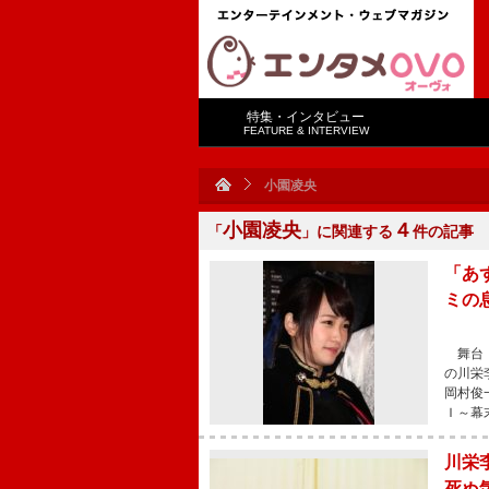
特集・インタビュー
FEATURE & INTERVIEW
小園凌央
小園凌央
４
「
」に関連する
件の記事
「あ
ミの
舞台「
の川栄
岡村俊
Ｉ～幕
川栄
死ぬ