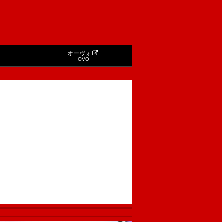
オーヴォ
OVO