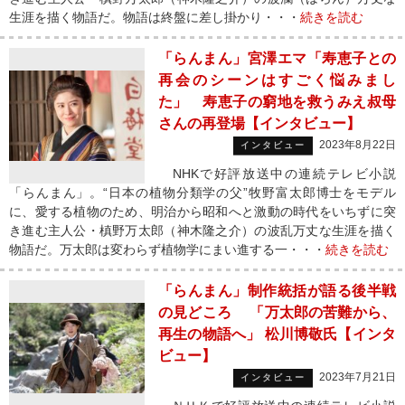
生涯を描く物語だ。物語は終盤に差し掛かり・・・
続きを読む
「らんまん」宮澤エマ「寿恵子との
再会のシーンはすごく悩みまし
た」 寿恵子の窮地を救うみえ叔母
さんの再登場【インタビュー】
2023年8月22日
インタビュー
NHKで好評放送中の連続テレビ小説
「らんまん」。“日本の植物分類学の父”牧野富太郎博士をモデル
に、愛する植物のため、明治から昭和へと激動の時代をいちずに突
き進む主人公・槙野万太郎（神木隆之介）の波乱万丈な生涯を描く
物語だ。万太郎は変わらず植物学にまい進する一・・・
続きを読む
「らんまん」制作統括が語る後半戦
の見どころ 「万太郎の苦難から、
再生の物語へ」 松川博敬氏【インタ
ビュー】
2023年7月21日
インタビュー