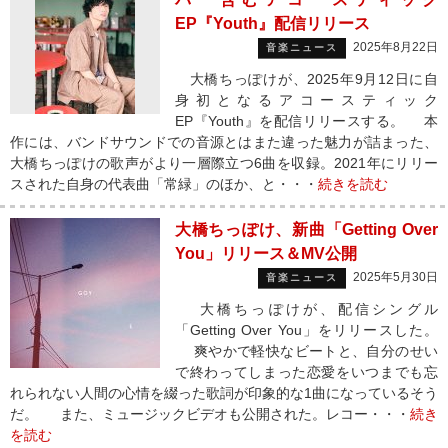
EP『Youth』配信リリース
2025年8月22日
音楽ニュース
大橋ちっぽけが、2025年9月12日に自
身初となるアコースティック
EP『Youth』を配信リリースする。 本
作には、バンドサウンドでの音源とはまた違った魅力が詰まった、
大橋ちっぽけの歌声がより一層際立つ6曲を収録。2021年にリリー
スされた自身の代表曲「常緑」のほか、と・・・
続きを読む
大橋ちっぽけ、新曲「Getting Over
You」リリース＆MV公開
2025年5月30日
音楽ニュース
大橋ちっぽけが、配信シングル
「Getting Over You」をリリースした。
爽やかで軽快なビートと、自分のせい
で終わってしまった恋愛をいつまでも忘
れられない人間の心情を綴った歌詞が印象的な1曲になっているそう
だ。 また、ミュージックビデオも公開された。レコー・・・
続き
を読む