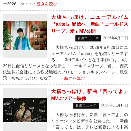
ー2026「ar・・・
続きを読む
大橋ちっぽけ、ニューアルバム
『aritei』配信へ 新曲「コールドス
リープ、愛」MV公開
2026年4月29日
音楽ニュース
大橋ちっぽけが、2026年5月29日にニ
ューアルバム『aritei』を配信リリースす
る。 3rdアルバムとなる本作には、4月
29日に配信リリースとなった新曲「コールドスリープ、愛」、西武
鉄道株式会社による秩父地域のプロモーションキャンペーン「秩父
飛（ちちぶっとび）なな子・・・
続きを読む
大橋ちっぽけ、新曲「言ってよ」
MVにツアー映像
2025年11月18日
音楽ニュース
大橋ちっぽけが、新曲「言ってよ」の
ミュージックビデオを公開した。 新曲
「言ってよ」は、テレビ愛媛による中高