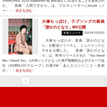
JAMBOREE 2025 supported by 奥村組】に出演することも発表され
た。 新曲「人間ですから」は、プロデューサーにknoak（ノ
ー・・・
続きを読む
大橋ちっぽけ、ラブソングの新曲
「誰かのとなり」MV公開
2024年10月4日
音楽ニュース
大橋ちっぽけが、新曲「誰かのとな
り」を配信リリースし、ミュージックビ
デオを公開した。 新曲「誰かのとな
り」は、昨年リリースされた「You Need
Me, I Need You」がCMソングとなった神戸製鋼所およびグループ会
社（KOBELCOグループ）の新CM「あしたにいいこと～技術
の・・・
続きを読む
1