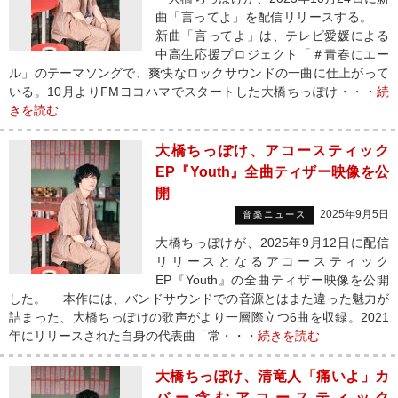
曲「言ってよ」を配信リリースする。
新曲「言ってよ」は、テレビ愛媛による
中高生応援プロジェクト「＃青春にエー
ル」のテーマソングで、爽快なロックサウンドの一曲に仕上がって
いる。10月よりFMヨコハマでスタートした大橋ちっぽけ・・・
続
きを読む
大橋ちっぽけ、アコースティック
EP『Youth』全曲ティザー映像を公
開
2025年9月5日
音楽ニュース
大橋ちっぽけが、2025年9月12日に配信
リリースとなるアコースティック
EP『Youth』の全曲ティザー映像を公開
した。 本作には、バンドサウンドでの音源とはまた違った魅力が
詰まった、大橋ちっぽけの歌声がより一層際立つ6曲を収録。2021
年にリリースされた自身の代表曲「常・・・
続きを読む
大橋ちっぽけ、清竜人「痛いよ」カ
バー含むアコースティック