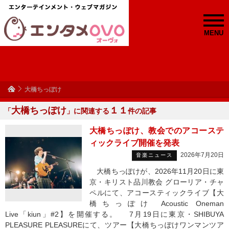
MENU
大橋ちっぽけ
大橋ちっぽけ
１１
「
」に関連する
件の記事
大橋ちっぽけ、教会でのアコーステ
ィックライブ開催を発表
2026年7月20日
音楽ニュース
大橋ちっぽけが、2026年11月20日に東
京・キリスト品川教会 グローリア・チャ
ペルにて、アコースティックライブ【大
橋ちっぽけ Acoustic Oneman
Live「kiun」#2】を開催する。 7月19日に東京・SHIBUYA
PLEASURE PLEASUREにて、ツアー【大橋ちっぽけワンマンツア