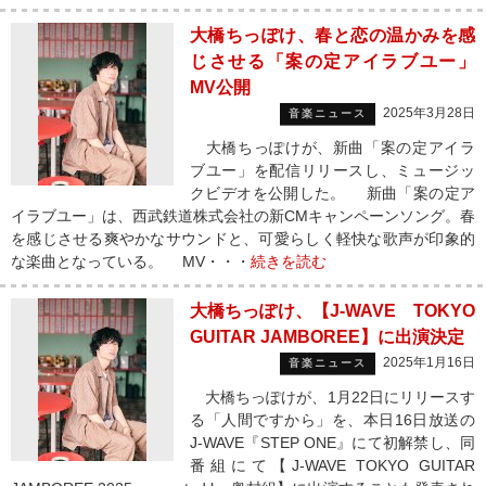
大橋ちっぽけ、春と恋の温かみを感
じさせる「案の定アイラブユー」
MV公開
2025年3月28日
音楽ニュース
大橋ちっぽけが、新曲「案の定アイラ
ブユー」を配信リリースし、ミュージッ
クビデオを公開した。 新曲「案の定ア
イラブユー」は、西武鉄道株式会社の新CMキャンペーンソング。春
を感じさせる爽やかなサウンドと、可愛らしく軽快な歌声が印象的
な楽曲となっている。 MV・・・
続きを読む
大橋ちっぽけ、【J-WAVE TOKYO
GUITAR JAMBOREE】に出演決定
2025年1月16日
音楽ニュース
大橋ちっぽけが、1月22日にリリースす
る「人間ですから」を、本日16日放送の
J-WAVE『STEP ONE』にて初解禁し、同
番組にて【J-WAVE TOKYO GUITAR