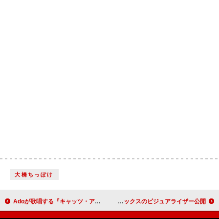
大橋ちっぽけ
Adoが歌唱する『キャッツ・アイ』オリジナルテーマ「CAT'S EYE」配信リリース
米津玄師、フロスト・チルドレンによる「KICK BACK」リミックスのビジュアライザー公開