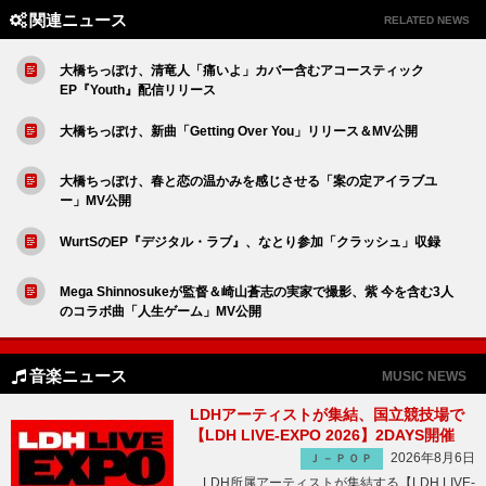
関連ニュース
RELATED NEWS
大橋ちっぽけ、清竜人「痛いよ」カバー含むアコースティック
EP『Youth』配信リリース
大橋ちっぽけ、新曲「Getting Over You」リリース＆MV公開
大橋ちっぽけ、春と恋の温かみを感じさせる「案の定アイラブユ
ー」MV公開
WurtSのEP『デジタル・ラブ』、なとり参加「クラッシュ」収録
Mega Shinnosukeが監督＆崎山蒼志の実家で撮影、紫 今を含む3人
のコラボ曲「人生ゲーム」MV公開
音楽ニュース
MUSIC NEWS
LDHアーティストが集結、国立競技場で
【LDH LIVE-EXPO 2026】2DAYS開催
2026年8月6日
Ｊ－ＰＯＰ
LDH所属アーティストが集結する【LDH LIVE-