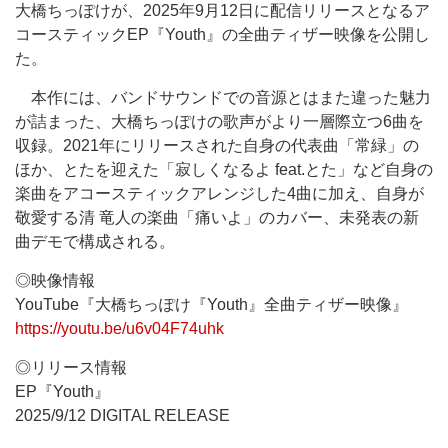
大橋ちっぽけが、2025年9月12日に配信リリースとなるア
コースティックEP『Youth』の全曲ティザー映像を公開し
た。
本作には、バンドサウンドでの音源とはまた違った魅力
が詰まった、大橋ちっぽけの歌声がより一層際立つ6曲を
収録。2021年にリリースされた自身の代表曲「常緑」の
ほか、とたを迎えた「寂しくなるよ feat.とた」など自身の
楽曲をアコースティックアレンジした4曲に加え、自身が
敬愛する清 竜人の楽曲「痛いよ」のカバー、未発表の新
曲デモで構成される。
◎映像情報
YouTube『大橋ちっぽけ『Youth』全曲ティザー映像』
https://youtu.be/u6v04F74uhk
◎リリース情報
EP『Youth』
2025/9/12 DIGITAL RELEASE