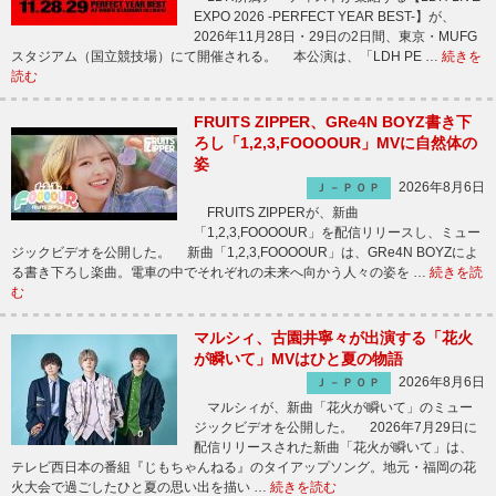
EXPO 2026 -PERFECT YEAR BEST-】が、
2026年11月28日・29日の2日間、東京・MUFG
スタジアム（国立競技場）にて開催される。 本公演は、「LDH PE …
続きを
読む
FRUITS ZIPPER、GRe4N BOYZ書き下
ろし「1,2,3,FOOOOUR」MVに自然体の
姿
2026年8月6日
Ｊ－ＰＯＰ
FRUITS ZIPPERが、新曲
「1,2,3,FOOOOUR」を配信リリースし、ミュー
ジックビデオを公開した。 新曲「1,2,3,FOOOOUR」は、GRe4N BOYZによ
る書き下ろし楽曲。電車の中でそれぞれの未来へ向かう人々の姿を …
続きを読
む
マルシィ、古園井寧々が出演する「花火
が瞬いて」MVはひと夏の物語
2026年8月6日
Ｊ－ＰＯＰ
マルシィが、新曲「花火が瞬いて」のミュー
ジックビデオを公開した。 2026年7月29日に
配信リリースされた新曲「花火が瞬いて」は、
テレビ西日本の番組『じもちゃんねる』のタイアップソング。地元・福岡の花
火大会で過ごしたひと夏の思い出を描い …
続きを読む