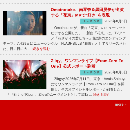
Omoinotake、南琴奈＆黒田昊夢が出演
する「花束」MVで“好き”を表現
2026年8月6日
Ｊ－ＰＯＰ
Omoinotakeが、新曲「花束」のミュージック
ビデオを公開した。 新曲「花束」は、TVアニ
メ『花ざかりの君たちへ』第2期のエンディング
テーマ。7月29日にニューシングル『FLASHBULB / 花束』としてリリースされ
た、日に日に大 …
続きを読む
Zilqy、ワンマンライブ【From Zero To
One】公式レポート到着
2026年8月6日
Ｊ－ＰＯＰ
Zilqyが2026年7月11日、東京・Veats Shibuya
にてワンマンライブ【From Zero To One】を開
催し、そのオフィシャルレポートが到着した。
「『Birth of Riot』、Zilqyのムーヴメントとして暴動 …
続きを読む
more »