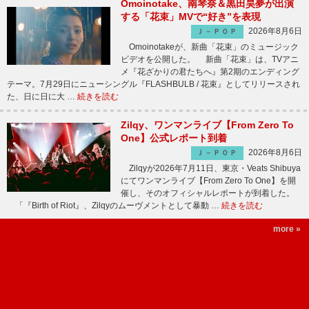
Omoinotake、南琴奈＆黒田昊夢が出演
する「花束」MVで“好き”を表現
2026年8月6日
Ｊ－ＰＯＰ
Omoinotakeが、新曲「花束」のミュージック
ビデオを公開した。 新曲「花束」は、TVアニ
メ『花ざかりの君たちへ』第2期のエンディング
テーマ。7月29日にニューシングル『FLASHBULB / 花束』としてリリースされ
た、日に日に大 …
続きを読む
Zilqy、ワンマンライブ【From Zero To
One】公式レポート到着
2026年8月6日
Ｊ－ＰＯＰ
Zilqyが2026年7月11日、東京・Veats Shibuya
にてワンマンライブ【From Zero To One】を開
催し、そのオフィシャルレポートが到着した。
「『Birth of Riot』、Zilqyのムーヴメントとして暴動 …
続きを読む
more »