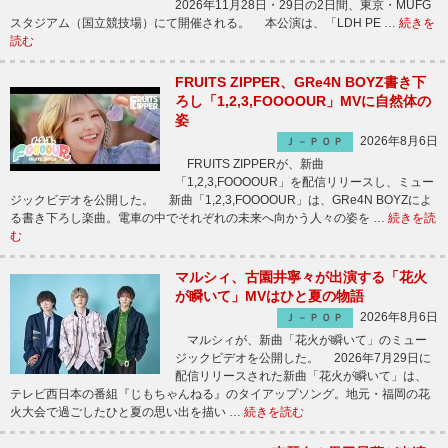
2026年11月28日・29日の2日間、東京・MUFG
スタジアム（国立競技場）にて開催される。 本公演は、「LDH PE …
続きを
読む
FRUITS ZIPPER、GRe4N BOYZ書き下
ろし「1,2,3,FOOOOUR」MVに自然体の
姿
2026年8月6日
Ｊ－ＰＯＰ
FRUITS ZIPPERが、新曲
「1,2,3,FOOOOUR」を配信リリースし、ミュー
ジックビデオを公開した。 新曲「1,2,3,FOOOOUR」は、GRe4N BOYZによ
る書き下ろし楽曲。電車の中でそれぞれの未来へ向かう人々の姿を …
続きを読
む
マルシィ、古園井寧々が出演する「花火
が瞬いて」MVはひと夏の物語
2026年8月6日
Ｊ－ＰＯＰ
マルシィが、新曲「花火が瞬いて」のミュー
ジックビデオを公開した。 2026年7月29日に
配信リリースされた新曲「花火が瞬いて」は、
テレビ西日本の番組『じもちゃんねる』のタイアップソング。地元・福岡の花
火大会で過ごしたひと夏の思い出を描い …
続きを読む