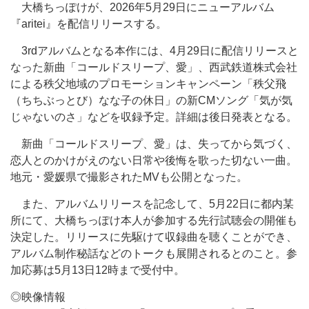
大橋ちっぽけが、2026年5月29日にニューアルバム
『aritei』を配信リリースする。
3rdアルバムとなる本作には、4月29日に配信リリースと
なった新曲「コールドスリープ、愛」、西武鉄道株式会社
による秩父地域のプロモーションキャンペーン「秩父飛
（ちちぶっとび）なな子の休日」の新CMソング「気が気
じゃないのさ」などを収録予定。詳細は後日発表となる。
新曲「コールドスリープ、愛」は、失ってから気づく、
恋人とのかけがえのない日常や後悔を歌った切ない一曲。
地元・愛媛県で撮影されたMVも公開となった。
また、アルバムリリースを記念して、5月22日に都内某
所にて、大橋ちっぽけ本人が参加する先行試聴会の開催も
決定した。リリースに先駆けて収録曲を聴くことができ、
アルバム制作秘話などのトークも展開されるとのこと。参
加応募は5月13日12時まで受付中。
◎映像情報