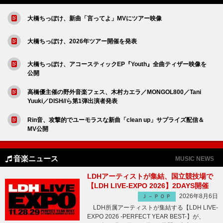
大橋ちっぽけ、新曲「言ってよ」MVにツアー映像
大橋ちっぽけ、2026年ツアー開催を発表
大橋ちっぽけ、アコースティックEP『Youth』全曲ティザー映像を
公開
高橋優主催の野外音楽フェス、木村カエラ／MONGOL800／Tani
Yuuki／DISH//ら第1弾出演者発表
Rin音、攻撃的でユーモラスな新曲「clean up」サプライズ配信＆
MV公開
音楽ニュース
MUSIC NEWS
LDHアーティストが集結、国立競技場で
【LDH LIVE-EXPO 2026】2DAYS開催
2026年8月6日
Ｊ－ＰＯＰ
LDH所属アーティストが集結する【LDH LIVE-
EXPO 2026 -PERFECT YEAR BEST-】が、