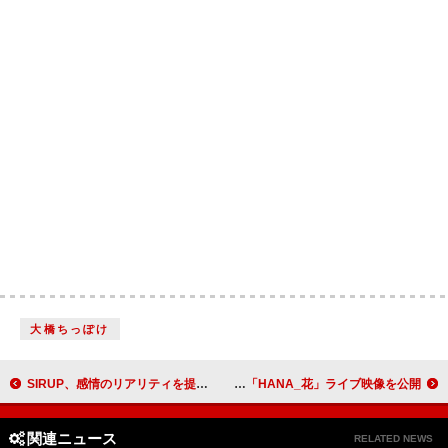
大橋ちっぽけ
SIRUP、感情のリアリティを提示する新曲「Not AI」配信リリース
INI、バンテリンドーム ナゴヤ公演より「HANA_花」ライブ映像を公開
関連ニュース
RELATED NEWS