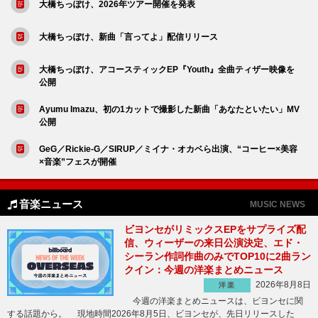
大橋ちっぽけ、2026年ツアー開催を発表
大橋ちっぽけ、新曲「言ってよ」配信リリース
大橋ちっぽけ、アコースティックEP『Youth』全曲ティザー映像を
公開
Ayumu Imazu、初の1カットで撮影した新曲「あなたといたい」MV
公開
GeG／Rickie-G／SIRUP／ミイナ・オカベら出演、“コーヒー×美容
×音楽”フェスが開催
音楽ニュース
MUSIC NEWS
ビヨンセがリミックスEPをサプライズ配
信、ウィーザーの来日公演決定、エド・
シーラン作詞作曲のみでTOP10に2曲ラン
クイン：今週の洋楽まとめニュース
2026年8月8日
洋楽
今週の洋楽まとめニュースは、ビヨンセに関
する話題から。 現地時間2026年8月5日、ビヨンセが、先日リリースした