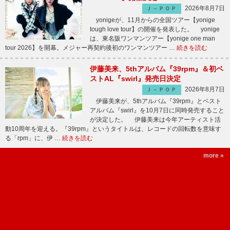
2026年8月7日
Ｊ－ＰＯＰ
yonigeが、11月からの全国ツアー【yonige
tough love tour】の開催を発表した。 yonige
は、東名阪ワンマンツアー【yonige one man
tour 2026】を開幕。メジャー再契約後初のワンマンツアー …
続きを読む
伊藤美来、5thアルバム『39rpm』＆初ベ
ストAL『swirl』発売日決定
2026年8月7日
Ｊ－ＰＯＰ
伊藤美来が、5thアルバム『39rpm』とベスト
アルバム『swirl』を10月7日に同時発売すること
が決定した。 伊藤美来は今年アーティスト活
動10周年を迎える。『39rpm』というタイトルは、レコードの回転数を意味す
る「rpm」に、伊 …
続きを読む
more »