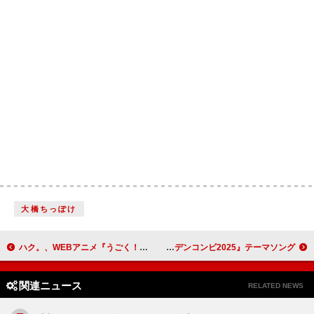
大橋ちっぽけ
ハク。、WEBアニメ『うごく！ねこむかしばなし』主題歌「夢中猫」MVプレミア公開へ
Mori Calliope×中島健人がコラボ、Amazon Prime『THEゴールデンコンビ2025』テーマソング
関連ニュース
RELATED NEWS