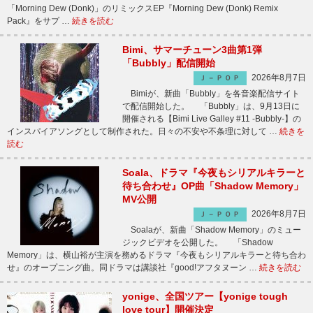
「Morning Dew (Donk)」のリミックスEP『Morning Dew (Donk) Remix
Pack』をサプ …
続きを読む
Bimi、サマーチューン3曲第1弾
「Bubbly」配信開始
2026年8月7日
Ｊ－ＰＯＰ
Bimiが、新曲「Bubbly」を各音楽配信サイト
で配信開始した。 「Bubbly」は、9月13日に
開催される【Bimi Live Galley #11 -Bubbly-】の
インスパイアソングとして制作された。日々の不安や不条理に対して …
続きを
読む
Soala、ドラマ『今夜もシリアルキラーと
待ち合わせ』OP曲「Shadow Memory」
MV公開
2026年8月7日
Ｊ－ＰＯＰ
Soalaが、新曲「Shadow Memory」のミュー
ジックビデオを公開した。 「Shadow
Memory」は、横山裕が主演を務めるドラマ『今夜もシリアルキラーと待ち合わ
せ』のオープニング曲。同ドラマは講談社『good!アフタヌーン …
続きを読む
yonige、全国ツアー【yonige tough
love tour】開催決定