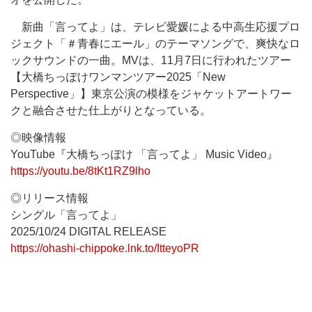
新曲「言ってよ」は、テレビ愛媛による中高生応援プロ
ジェクト「＃青春にエール」のテーマソングで、爽快なロ
ックサウンドの一曲。MVは、11月7日に行われたツアー
【大橋ちっぽけワンマンツアー2025「New
Perspective」】東京公演の模様をジャケットアートワー
クと融合させた仕上がりとなっている。
◎映像情報
YouTube『大橋ちっぽけ 「言ってよ」 Music Video』
https://youtu.be/8tKt1RZ9lho
◎リリース情報
シングル「言ってよ」
2025/10/24 DIGITAL RELEASE
https://ohashi-chippoke.lnk.to/ItteyoPR