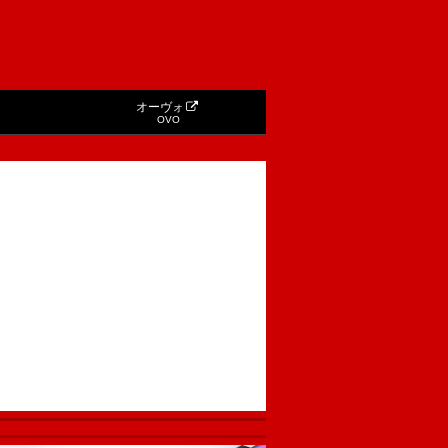
オーヴォ
OVO