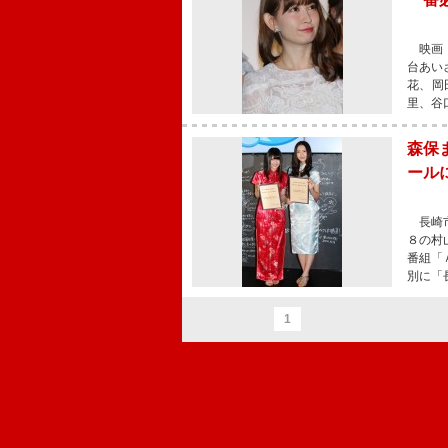
映画『
台あい
花、岡
里、谷
森保
ール
長崎市
８の村
番組「
別に「
1