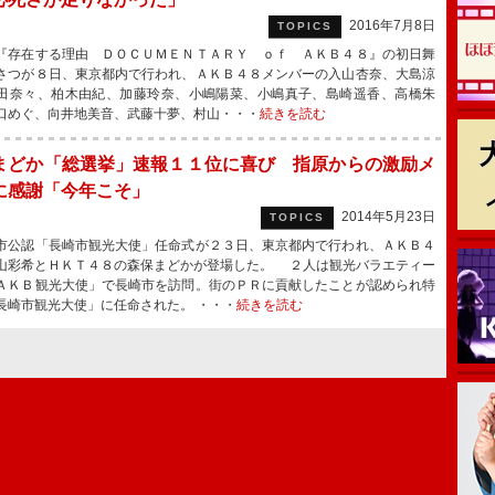
2016年7月8日
TOPICS
存在する理由 ＤＯＣＵＭＥＮＴＡＲＹ ｏｆ ＡＫＢ４８』の初日舞
さつが８日、東京都内で行われ、ＡＫＢ４８メンバーの入山杏奈、大島涼
田奈々、柏木由紀、加藤玲奈、小嶋陽菜、小嶋真子、島崎遥香、高橋朱
口めぐ、向井地美音、武藤十夢、村山・・・
続きを読む
まどか「総選挙」速報１１位に喜び 指原からの激励メ
に感謝「今年こそ」
2014年5月23日
TOPICS
公認「長崎市観光大使」任命式が２３日、東京都内で行われ、ＡＫＢ４
山彩希とＨＫＴ４８の森保まどかが登場した。 ２人は観光バラエティー
ＡＫＢ観光大使」で長崎市を訪問。街のＰＲに貢献したことが認められ特
長崎市観光大使」に任命された。 ・・・
続きを読む