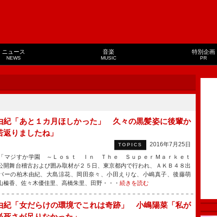
ニュース
音楽
特別企画
NEWS
MUSIC
PR
由紀「あと１カ月ほしかった」 久々の黒髪姿に後輩か
若返りましたね」
2016年7月25日
TOPICS
マジすか学園 ～Ｌｏｓｔ Ｉｎ Ｔｈｅ ＳｕｐｅｒＭａｒｋｅｔ
公開舞台稽古および囲み取材が２５日、東京都内で行われ、ＡＫＢ４８出
バーの柏木由紀、大島涼花、岡田奈々、小田えりな、小嶋真子、後藤萌
山榛香、佐々木優佳里、高橋朱里、田野・・・
続きを読む
由紀「女だらけの環境でこれは奇跡」 小嶋陽菜「私が
必死さが足りなかった」