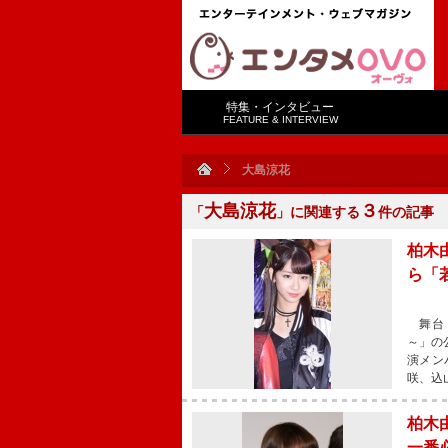
特集・インタビュー
FEATURE & INTERVIEW
大島涼花
大島涼花
３
「
」に関連する
件の記事
柏木
ら「
舞台「
～」の
演メン
咲、込
柏木
一番