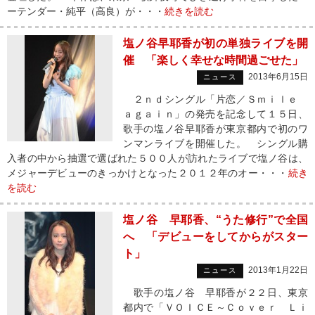
ーテンダー・純平（高良）が・・・
続きを読む
塩ノ谷早耶香が初の単独ライブを開
催 「楽しく幸せな時間過ごせた」
2013年6月15日
ニュース
２ｎｄシングル「片恋／Ｓｍｉｌｅ
ａｇａｉｎ」の発売を記念して１５日、
歌手の塩ノ谷早耶香が東京都内で初のワ
ンマンライブを開催した。 シングル購
入者の中から抽選で選ばれた５００人が訪れたライブで塩ノ谷は、
メジャーデビューのきっかけとなった２０１２年のオー・・・
続き
を読む
塩ノ谷 早耶香、“うた修行”で全国
へ 「デビューをしてからがスター
ト」
2013年1月22日
ニュース
歌手の塩ノ谷 早耶香が２２日、東京
都内で「ＶＯＩＣＥ～Ｃｏｖｅｒ Ｌｉ