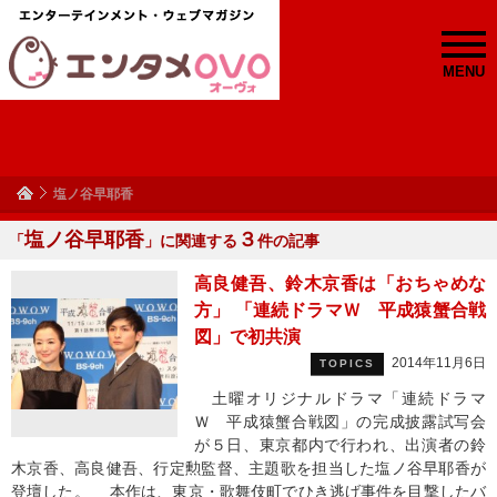
MENU
塩ノ谷早耶香
塩ノ谷早耶香
３
「
」に関連する
件の記事
高良健吾、鈴木京香は「おちゃめな
方」 「連続ドラマＷ 平成猿蟹合戦
図」で初共演
2014年11月6日
TOPICS
土曜オリジナルドラマ「連続ドラマ
Ｗ 平成猿蟹合戦図」の完成披露試写会
が５日、東京都内で行われ、出演者の鈴
木京香、高良健吾、行定勲監督、主題歌を担当した塩ノ谷早耶香が
登壇した。 本作は、東京・歌舞伎町でひき逃げ事件を目撃したバ