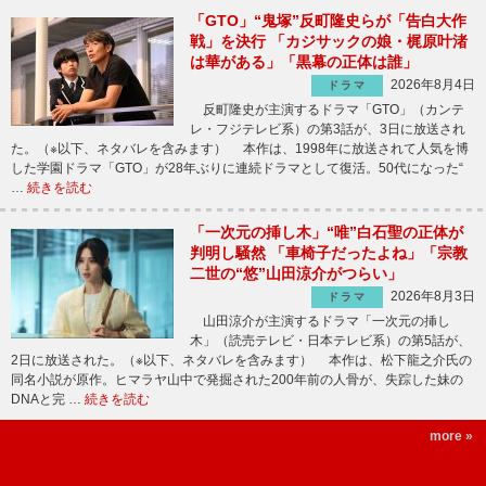
「GTO」“鬼塚”反町隆史らが「告白大作
戦」を決行 「カジサックの娘・梶原叶渚
は華がある」「黒幕の正体は誰」
2026年8月4日
ドラマ
反町隆史が主演するドラマ「GTO」（カンテ
レ・フジテレビ系）の第3話が、3日に放送され
た。（※以下、ネタバレを含みます） 本作は、1998年に放送されて人気を博
した学園ドラマ「GTO」が28年ぶりに連続ドラマとして復活。50代になった“
…
続きを読む
「一次元の挿し木」“唯”白石聖の正体が
判明し騒然 「車椅子だったよね」「宗教
二世の“悠”山田涼介がつらい」
2026年8月3日
ドラマ
山田涼介が主演するドラマ「一次元の挿し
木」（読売テレビ・日本テレビ系）の第5話が、
2日に放送された。（※以下、ネタバレを含みます） 本作は、松下龍之介氏の
同名小説が原作。ヒマラヤ山中で発掘された200年前の人骨が、失踪した妹の
DNAと完 …
続きを読む
more »