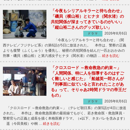
「今夜もシリアルキラーと待ち合わせ」
「磯貝（横山裕）とヒナタ（関水渚）の
共犯関係が深まってきているのがいい」
「縦山裕二さんのグッズ欲しい」
2026年8月6日
ドラマ
「今夜もシリアルキラーと待ち合わせ」（関
西テレビ／フジテレビ系）の第6話が5日に放送された。 本作は、警察の正義
よりも復讐（ふくしゅう）を優先し、秘密の共犯関係を結んだ一匹おおかみの
刑事・磯貝（横山裕）と第六感女子ヒナタ（関水渚）の物語 …
続きを読む
「クロスロード ～救命救急の約束～」
「人間関係、特に人を指導するのはすご
く難しいと感じた」「船越英一郎さんが
『刑事面に似ていると言われたことがあ
る』って、そりゃあ2時間ドラマの帝王だ
もの」
2026年8月6日
ドラマ
「クロスロード ～救命救急の約束～」（テレビ朝日系）の第5話が4日に放送
された。 本作は、救命救急医療の最前線でもがく、若き救命医・救急隊員・
警察官らの正義と成長を描く本格医療ドラマ。（※以下、ネタバレを含みます）
遥（今田美桜）や桐 …
続きを読む