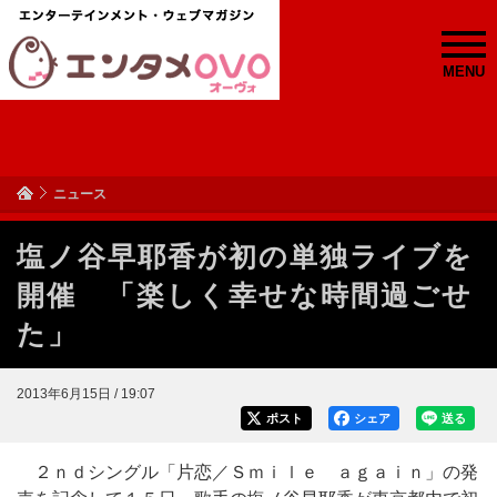
MENU
ニュース
塩ノ谷早耶香が初の単独ライブを
開催 「楽しく幸せな時間過ごせ
た」
2013年6月15日 / 19:07
ポスト
シェア
送る
２ｎｄシングル「片恋／Ｓｍｉｌｅ ａｇａｉｎ」の発