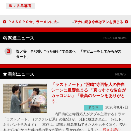
塩ノ谷早耶香
ＰＡＳＳＰＯ☆、ラーメンに大満足 リーダー根岸は「ＰＡＳＳＰＯ☆の掃除機」
高橋愛、矢口真里に「早く元気になってほしい」 昨年のダイアナに続き今年はアンを演じる
関連ニュース
RELATED NEWS
塩ノ谷 早耶香、“うた修行”で全国へ 「デビューをしてからがス
タート」
芸能ニュース
NEWS
「ラストノート」“澄晴”寺西拓人の告白
シーンに反響集まる 「真っすぐな告白が
カッコいい」「最高のシーンをありがと
う」
2026年8月7日
ドラマ
内田有紀と寺西拓人がダブル主演するドラマ
「ラストノート」（フジテレビ系）の第5話が、6日に放送された。（※以下、
ネタバレを含みます） 本作は、環境も積み重ねてきた人生も全く違う、交わ
るはずのなかった歳の差の男女が静かに引かれ合い、人生で …
続きを読む