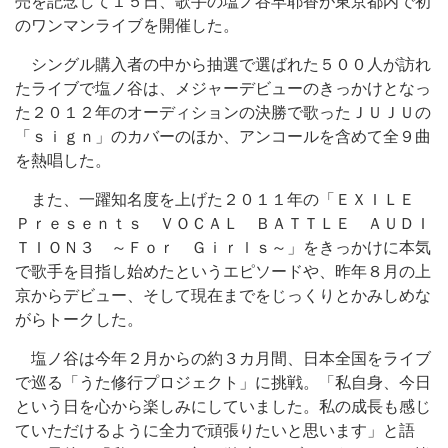
売を記念して１５日、歌手の塩ノ谷早耶香が東京都内で初
のワンマンライブを開催した。
シングル購入者の中から抽選で選ばれた５００人が訪れ
たライブで塩ノ谷は、メジャーデビューのきっかけとなっ
た２０１２年のオーディションの決勝で歌ったＪＵＪＵの
「ｓｉｇｎ」のカバーのほか、アンコールを含めて全９曲
を熱唱した。
また、一躍知名度を上げた２０１１年の「ＥＸＩＬＥ
Ｐｒｅｓｅｎｔｓ ＶＯＣＡＬ ＢＡＴＴＬＥ ＡＵＤＩ
ＴＩＯＮ３ ～Ｆｏｒ Ｇｉｒｌｓ～」をきっかけに本気
で歌手を目指し始めたというエピソードや、昨年８月の上
京からデビュー、そして現在までをじっくりとかみしめな
がらトークした。
塩ノ谷は今年２月からの約３カ月間、日本全国をライブ
で巡る「うた修行プロジェクト」に挑戦。「私自身、今日
という日を心から楽しみにしていました。私の成長も感じ
ていただけるように全力で頑張りたいと思います」と語