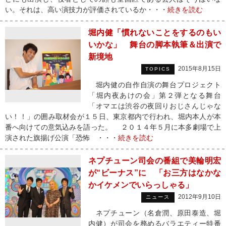
い。それは、高い演技力が評価されているか・・・
続きを読む
堀内健「慣れないことをするのもい
いかな」 舞台の脚本執筆＆出演で
新境地
2015年8月15日
TOPICS
堀内健の自作自演の舞台プロジェクト
「堀内夜あけの会」第２弾となる舞台
「オマエは渋谷の夜回りおじさんじゃな
い！！」の囲み取材会が１５日、東京都内で行われ、堀内本人が本
番へ向けての意気込みを語った。 ２０１４年５月に本多劇場で上
演された旗揚げ公演「恐怖 ・・・
続きを読む
ネプチューン司会の番組で美輪明宏
が“ビーナス”に 「お三方はなかな
かイケメンでいらっしゃる」
2012年9月10日
ニュース
ネプチューン（名倉潤、原田泰造、堀
内健）が司会を務めるバラエティー特番