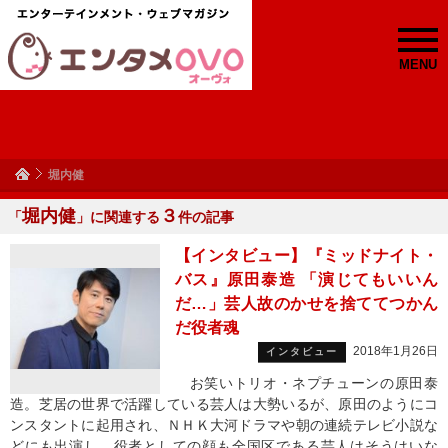
MENU
堀内健
堀内健
３
「
」に関連する
件の記事
【インタビュー】『ミッドナイト・
バス』原田泰造 「演じてもいいん
だ…」芸人故のかせを捨ててつかん
だ役者魂
2018年1月26日
インタビュー
お笑いトリオ・ネプチューンの原田泰
造。芝居の世界で活躍している芸人は大勢いるが、原田のようにコ
ンスタントに起用され、ＮＨＫ大河ドラマや朝の連続テレビ小説な
どにも出演し、役者としての顔も全国区である芸人はそうはいな