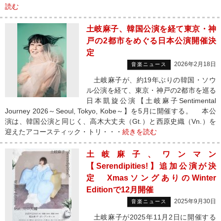
読む
土岐麻子、韓国公演を経て東京・神
戸の2都市をめぐる日本公演開催決
定
2026年2月18日
音楽ニュース
土岐麻子が、約19年ぶりの韓国・ソウ
ル公演を経て、東京・神戸の2都市を巡る
日本凱旋公演【土岐麻子Sentimental
Journey 2026～Seoul, Tokyo, Kobe～】を5月に開催する。 本公
演は、韓国公演と同じく、高木大丈夫（Gt.）と西原史織（Vn.）を
迎えたアコースティック・トリ・・・
続きを読む
土岐麻子、ワンマン
【Serendipities!】追加公演が決
定 XmasソングありのWinter
Editionで12月開催
2025年9月30日
音楽ニュース
土岐麻子が2025年11月2日に開催する