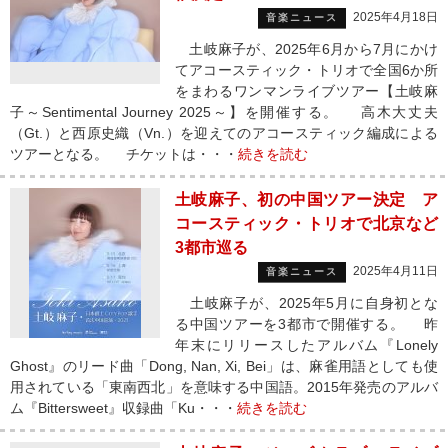
2025年4月18日
音楽ニュース
土岐麻子が、2025年6月から7月にかけ
てアコースティック・トリオで全国6か所
をまわるワンマンライブツアー【土岐麻
子～Sentimental Journey 2025～】を開催する。 高木大丈夫
（Gt.）と西原史織（Vn.）を迎えてのアコースティック編成による
ツアーとなる。 チケットは・・・
続きを読む
土岐麻子、初の中国ツアー決定 ア
コースティック・トリオで北京など
3都市巡る
2025年4月11日
音楽ニュース
土岐麻子が、2025年5月に自身初とな
る中国ツアーを3都市で開催する。 昨
年末にリリースしたアルバム『Lonely
Ghost』のリード曲「Dong, Nan, Xi, Bei」は、麻雀用語としても使
用されている「東南西北」を意味する中国語。2015年発売のアルバ
ム『Bittersweet』収録曲「Ku・・・
続きを読む