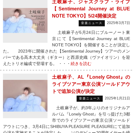
土岐麻子、ジャズクラブ・ライブ
【Sentimental Journey at BLUE
NOTE TOKYO】5/24開催決定
2025年3月7日
音楽ニュース
土岐麻子が5月24日にブルーノート東
京にて【Sentimental Journey at BLUE
NOTE TOKYO】を開催することが決定し
た。 2023年に開催された【Sentimental Journey】ツアーのメン
バーである高木大丈夫（ギター）と西原史織（ヴァイオリン）を迎
えたトリオ編成で登場する。 ・・・
続きを読む
土岐麻子、AL『Lonely Ghost』の
ライブツアー東京公演ソールドアウ
トで追加公演が決定
2025年1月21日
音楽ニュース
土岐麻子が、約3年ぶりのオリジナルア
ルバム『Lonely Ghost』を引っ提げた3都
市でのライブツアーの東京公演ソールド
アウトにつき、3月4日にSHIBUYA PLEASURE PLEASUREにて追加
公演を実施することが決定した。 ソロデビュー20周年イヤーを締