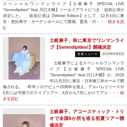
スペシャルワンマンライブ【土岐麻子 SPECIAL LIVE
“Serendipities!” feat.川口大輔】ソールドアウトにつき、追加公演が
決定した。 追加公演は【Winter Edition】として、12月4日に東
京・恵比寿ザ・ガーデンホールにて開催。盟友・川・・・
続きを読
む
土岐麻子、秋に東京でワンマンライ
ブ【Serendipities!】開催決定
2025年8月6日
音楽ニュース
土岐麻子によるスペシャルワンマンラ
イブ【土岐麻子 SPECIAL LIVE
“Serendipities!” feat.川口大輔】が、2025
年11月2日に東京・日本橋三井ホールで開
催される。 昨年ソロデビュー20周年を迎え、アルバムリリースや
5月には中国でのライブツアー、6月から7月にかけてアコ・・・
続
きを読む
土岐麻子、アコースティック・トリ
オで全国6か所を巡る初夏ツアー開
催決定