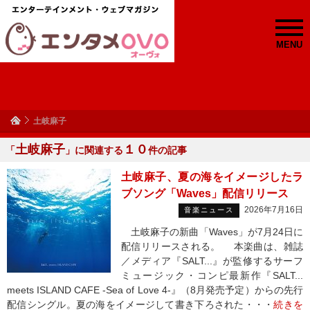
MENU
土岐麻子
土岐麻子
１０
「
」に関連する
件の記事
土岐麻子、夏の海をイメージしたラ
ブソング「Waves」配信リリース
2026年7月16日
音楽ニュース
土岐麻子の新曲「Waves」が7月24日に
配信リリースされる。 本楽曲は、雑誌
／メディア『SALT...』が監修するサーフ
ミュージック・コンピ最新作『SALT...
meets ISLAND CAFE -Sea of Love 4-』（8月発売予定）からの先行
配信シングル。夏の海をイメージして書き下ろされた・・・
続きを